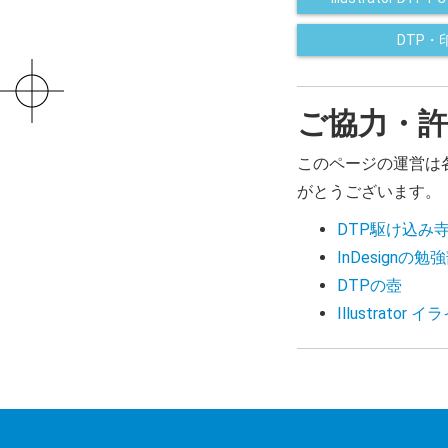
DTP
ご協力・許
このページの運営は
がとうございます。
DTP駆け込み
InDesignの勉
DTPの壺
Illustrat