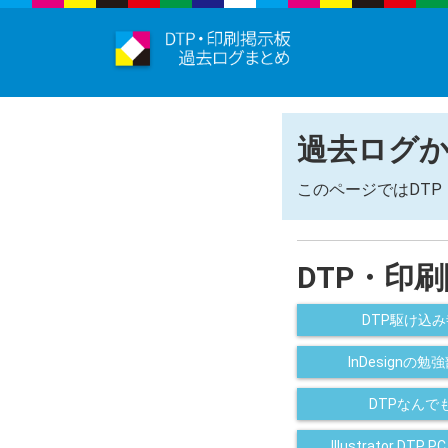
過去ログ
このページではDT
DTP・印
DTP駆け込
InDesign
DTPなん
Illustrator 