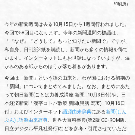
印刷所）
今年の新聞週間は去る10月15日から1週間行われました。
今回で58回目になります。今年の新聞週間の標語は、
「『なぜ』『どうして』もっと知りたい新聞で」ですが、
私自身、日刊紙3紙を購読し、新聞から多くの情報を得て
います。インターネットにもお世話になっていますが、温
かみのある紙からのほうが落ち着きがあります。
今回は「新聞」という語の由来と、わが国における初期の
「新聞」についてまとめてみました。なお、まとめにあた
って朝日新聞(ことば力養成講座 新聞…10月3日付)や、日
本経済新聞「漢字コトバ散策 新聞(興膳 宏著)…10月16日
付」およびインターネット
語源由来辞典
にある
新聞(しん
ぶん)…語源由来辞典
、世界大百科事典(第2版 CD-ROM版、
日立デジタル平凡社発行)などを参考・引用させていただ