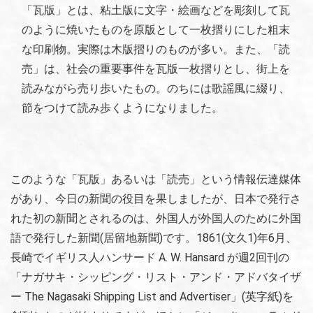
「瓦版」とは、粘土版に文字・絵画などを彫刻して瓦
のように焼いたものを原版として一枚摺りにした粗末
な印刷物。実際は木版摺りのものが多い。また、「読
売」は、社会の重要事件を瓦版一枚摺りとし、街上を
読みながら売り歩いたもの。のちには歌謡風に綴り、
節をつけて読み歩くようになりました。
このような「瓦版」あるいは「読売」という情報伝達媒体
があり、今日の新聞の役目を果しましたが、日本で発行さ
れた初の新聞とされるのは、外国人が外国人のために外国
語で発行した新聞(居留地新聞)です。1861(文久1)年6月、
長崎でイギリス人ハンサード A. W. Hansard が週2回刊の
「ナガサキ・シッピング・リスト・アンド・アドバタイザ
ー The Nagasaki Shipping List and Advertiser」(英字紙)を