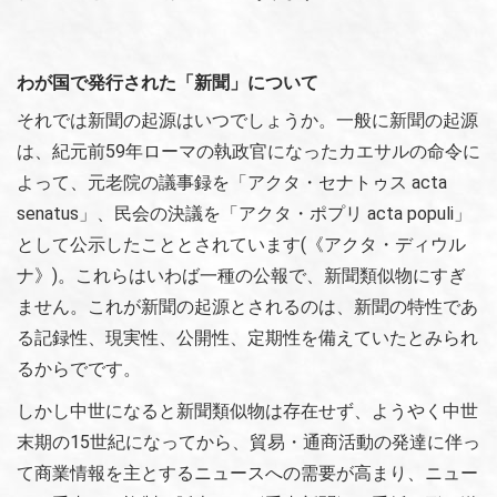
わが国で発行された「新聞」について
それでは新聞の起源はいつでしょうか。一般に新聞の起源
は、紀元前59年ローマの執政官になったカエサルの命令に
よって、元老院の議事録を「アクタ・セナトゥス acta
senatus」、民会の決議を「アクタ・ポプリ acta populi」
として公示したこととされています(《アクタ・ディウル
ナ》)。これらはいわば一種の公報で、新聞類似物にすぎ
ません。これが新聞の起源とされるのは、新聞の特性であ
る記録性、現実性、公開性、定期性を備えていたとみられ
るからでです。
しかし中世になると新聞類似物は存在せず、ようやく中世
末期の15世紀になってから、貿易・通商活動の発達に伴っ
て商業情報を主とするニュースへの需要が高まり、ニュー