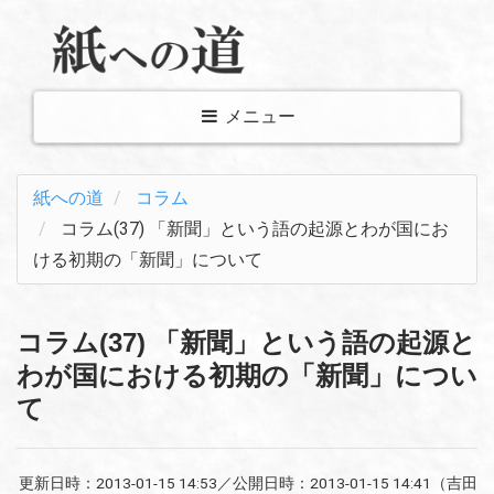
メ
メニュー
ニ
ュ
紙への道
コラム
ー
コラム(37) 「新聞」という語の起源とわが国にお
表
ける初期の「新聞」について
示
切
り
コラム(37) 「新聞」という語の起源と
替
わが国における初期の「新聞」につい
え
て
更新日時：
2013-01-15 14:53
／公開日時：
2013-01-15 14:41
（吉田