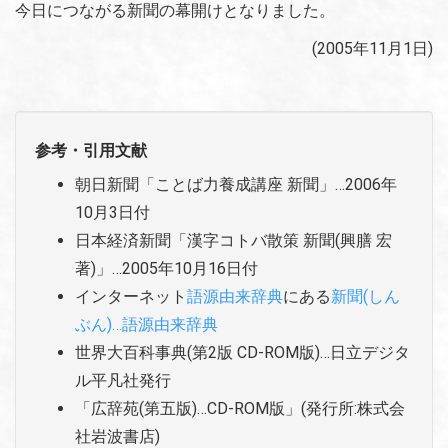
今日につながる新聞の幕開けとなりました。
(2005年11月1日)
参考・引用文献
朝日新聞「ことば力養成講座 新聞」…2006年
10月3日付
日本経済新聞「漢字コトバ散策 新聞(興膳 宏
著)」…2005年10月16日付
インターネット
語源由来辞典
にある
新聞(しん
ぶん)…語源由来辞典
世界大百科事典(第2版 CD-ROM版)…日立デジタ
ル平凡社発行
「広辞苑(第五版)…CD-ROM版」(発行所:株式会
社岩波書店)