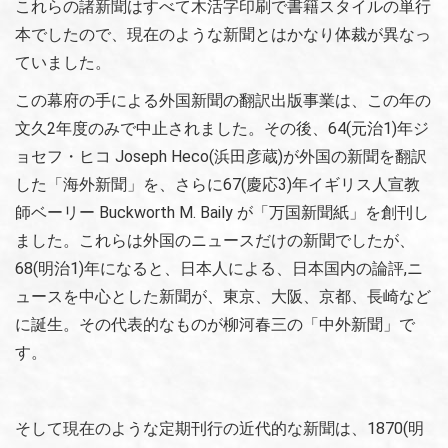
これらの諸新聞はすべて木活字印刷で書籍スタイルの単行
本でしたので、現在のような新聞とはかなり体裁が異なっ
ていました。
この幕府の手による外国新聞の翻訳出版事業は、この年の
文久2年度のみで中止されました。その後、64(元治1)年ジ
ョセフ・ヒコ Joseph Heco(浜田彦蔵)が外国の新聞を翻訳
した「海外新聞」を、さらに67(慶応3)年イギリス人宣教
師ベーリー Buckworth M. Baily が「万国新聞紙」を創刊し
ました。これらは外国のニュースだけの新聞でしたが、
68(明治1)年になると、日本人による、日本国内の論評,ニ
ュースを中心とした新聞が、東京、大阪、京都、長崎など
に誕生。その代表的なものが柳河春三の「中外新聞」で
す。
そして現在のような定期刊行の近代的な新聞は、1870(明