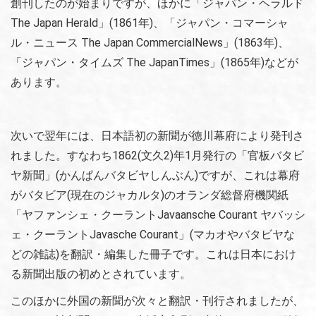
創刊したのが始まりですが、ほかに「ジャパン・ヘラルド
The Japan Herald」(1861年)、「ジャパン・コマーシャ
ル・ニュース The Japan CommercialNews」(1863年)、
「ジャパン・タイムズ The JapanTimes」(1865年)などが
あります。
次いで翌年には、日本語初の新聞が徳川幕府により発刊さ
れました。すなわち1862(文久2)年1月発行の「官板バタビ
ヤ新聞」(かんぱんバタビヤしんぶん)ですが、これは幕府
がバタビア(現在のジャカルタ)のオランダ総督府機関紙
「ヤファンシェ・クーラントJavaansche Courant ヤバッシ
ェ・クーラントJavasche Courant」(マカオやバタビヤな
どの雑誌)を翻訳・編集した冊子です。これは日本におけ
る新聞出版の初めとされています。
このほかに外国の新聞が次々と翻訳・刊行されましたが、