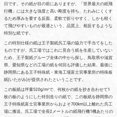
日です。その紙が目の前にありますが、「世界最大の紙飛
行機」には大きな強度と高い剛度を持ち、たわみにくくす
るため厚みを要する反面、柔軟で折りやすく、しかも軽く
て飛びやすいものが最適という、品質上、相反するような
特別な紙です。
この特別仕様の紙は王子製紙呉工場の協力で手当てをした
ものですが、呉工場ではこれに見合う紙を生産していない
ため、王子製紙グループ全体の中から探し、鳥取県や滋賀
県、愛知県などの工場の紙を何回も評価した結果、最後に
静岡県にある王子特殊紙・東海工場富士宮事業所の特殊板
紙(いたがみ)が提供されたということです。
この板紙は坪量520g/m
で、何枚かの紙を抄き合わせて1
2
枚の板のようにした特別造りの紙で、この板紙を静岡県の
王子特殊紙富士宮事業所からおよそ700km以上離れた呉工
場に搬送。呉工場で全長2メートルの紙飛行機1機あたりの