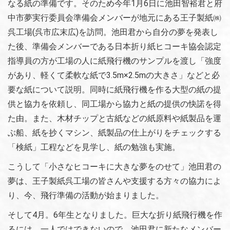
なる紙の準備です。そのため今年1月6日に池田智裕君と府
中市夢実行委員会準備会メンバーが地元にある王子製紙㈱
呉工場(呉市広末広)を訪問。池田君から自分の夢を発表し
た後、準備会メンバーである日本折り紙ヒコーキ協会認定
指導員の方が工場の人に紙飛行機のサンプルを渡し「強度
があり、軽くて柔軟な紙で3.5m×2.5mの大きさ」などと必
要な紙について説明。同時に紙飛行機を作る大型の紙の提
供と協力を依頼し、同工場から協力と紙の提供の快諾を得
た由。また、木材チップと古紙などの紙原料や紙製品を運
ぶ船、紙を抄くマシン、紙製品の仕上がりをチェックする
「検紙」工程などを見学し、紙の勉強も実施。
こうして「小さなヒコーキに大きな夢をのせて」池田君の
夢は、王子製紙呉工場の皆さんや支援する方々の協力によ
り、今、飛行準備の活動が始まりました。
そして4月。6年生となりました。巨大な折り紙飛行機を作
るには、一人ではできないので、池田君に新たなメンバー