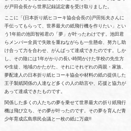
が戸田会長から世界記録認定書を受け取りました。
ここに「(日本折り紙ヒコーキ協会会長の)戸田拓夫さんに
手伝ってもらって、世界最大の紙飛行機を作りたい」とい
う1年前の池田智裕君の「夢」が叶ったわけです。池田君
らメンバー全員で失敗を重ねながらも一生懸命、努力し助
け合って力を合わせ、がんばって達成できたのです。しか
し、その陰には1年がかりの長い時間かけた学校の先生方
や生徒、地域のかたがた、それにそれぞれの両親・家族、
夢配達人の日本折り紙ヒコーキ協会や材料の紙の提供した
王子製紙関係の人達など多くの人の助言や、応援と協力が
あって達成できたものです。
関係した多くの人たちの夢を乗せて世界最大の折り紙飛行
機は飛び立ち、その夢が叶ったのです。その夢を育んだ青
少年育成広島県民会議と一枚の紙に万歳!!