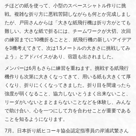
チほどの紙を使って、小型のスペースシャトル作りに挑
戦。複雑な折り方に悪戦苦闘しながらも何とか完成しまし
たが、戸田さんからは「大きな紙飛行機は折り方がとても
難しい。大きな紙で折るには、チームワークが大切。次回
の練習までに10機折ることと、紙飛行機の新しいアイデア
を3機考えてきて。次は1.5メートルの大きさに挑戦してみ
よう」とアドバイスがあり、宿題も出されました。
メンバーは6月もさらに練習を重ねます。挑戦する紙飛行
機作りも次第に大きくなってきて、用いる紙も大きくて厚
くなり、折りにくくなってきました。折り目を間違ったら
強度が弱くなること、協力しないとうまく出来ないこと、
リーダがいないとまとまらないことなどを体験し、みんな
で助け合い、心を一つにして力を合わせことが重要である
ことを知るようになります。
7月。日本折り紙ヒコーキ協会認定指導員の岸浦武繁さん