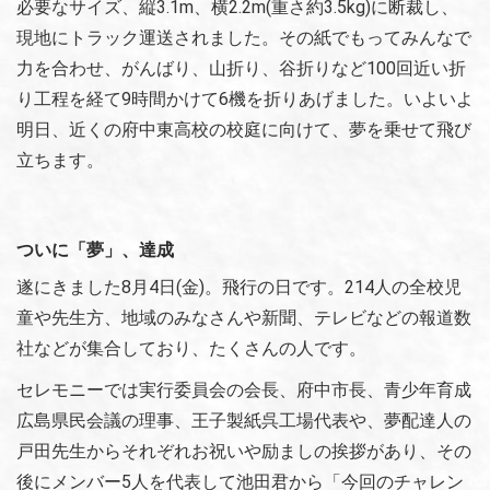
必要なサイズ、縦3.1m、横2.2m(重さ約3.5kg)に断裁し、
現地にトラック運送されました。その紙でもってみんなで
力を合わせ、がんばり、山折り、谷折りなど100回近い折
り工程を経て9時間かけて6機を折りあげました。いよいよ
明日、近くの府中東高校の校庭に向けて、夢を乗せて飛び
立ちます。
ついに「夢」、達成
遂にきました8月4日(金)。飛行の日です。214人の全校児
童や先生方、地域のみなさんや新聞、テレビなどの報道数
社などが集合しており、たくさんの人です。
セレモニーでは実行委員会の会長、府中市長、青少年育成
広島県民会議の理事、王子製紙呉工場代表や、夢配達人の
戸田先生からそれぞれお祝いや励ましの挨拶があり、その
後にメンバー5人を代表して池田君から「今回のチャレン