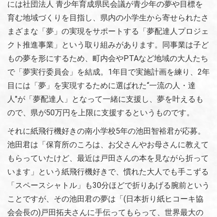
には社団法人 青少年育成県民会議が青少年の夢や目標を
育む地域づくりを目指し、県内の小学生から寄せられたさ
まざまな「夢」の実現をサポートする「夢配達人プロジェ
クト推進事業」という取り組みがあります。同事業は子ど
もの夢を形にするため、町内会やPTAなど地域の大人たち
で「夢実行委員会」を結成。1年目で実施計画を練り、2年
目には「夢」を実現するために選ばれた“一流の人・達
人"が「夢配達人」となって一緒に支援し、夢を叶えるも
ので、県が50万円を上限に支援するというものです。
それに紙飛行機好きの南小学校5年の池田智裕君が応募。
池田君は「保育所のころは、お父さんやお母さんに教えて
もらっていたけど、最近は戸田さんの本を見ながら折って
います」という紙飛行機好きで、慣れた大人でも手こずる
「スペースシャトル」も30分ほどで折りあげる腕前という
ことですが、その池田君の夢は「(日本折り紙ヒコーキ協
会会長の)戸田拓夫さんに手伝ってもらって、世界最大の