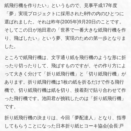
紙飛行機を作りたい」というもので、見事平成17年度
「夢」実現プロジェクトに採用された8件の内のひとつに
選ばれました。それは昨年(2005年)9月20日のことです。
そしてこの日が池田君の「世界で一番大きな紙飛行機を作
り、飛ばしたい」という夢、実現のための第一歩となりま
した。
ところで紙飛行機は、文字通り紙を飛行機のような形に折
ったり切ったりして、飛ばすものですが、その作り方によ
って大きく分けて「折り紙飛行機」と「切り紙飛行機」が
あります。折り紙飛行機は1枚の紙を折るだけで作る飛行
機で、切り紙飛行機は紙を切り、接着剤で貼り合わせて作
った飛行機です。池田君が挑戦したのは「折り紙飛行機」
です。
折り紙飛行機の決まりは、今回「夢配達人」となり、指導
してもらうことになった日本折り紙ヒコーキ協会(会長:戸