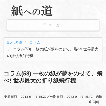
メ
メニュー
ニ
ュ
紙への道
コラム
ー
コラム(58) 一枚の紙が夢をのせて、飛べ! 世界最大
表
の折り紙飛行機
示
切
り
コラム(58) 一枚の紙が夢をのせて、飛
替
べ! 世界最大の折り紙飛行機
え
更新日時：
2013-01-18 15:29
／公開日時：
2013-01-18 15:12
（吉田
印刷所）