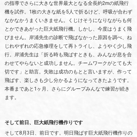
の指導でさらに大きな世界最大となる全長約2mの紙飛行
機を試作。1枚の大きな紙を5人で折るけど、呼吸が合わず
なかなかうまくいきません。くじけそうになりながらも何
とかできあがった巨大紙飛行機。しかし、今度はうまく飛
びません。岸浦先生の診断で飛ばなかった原因を調べ、ね
じれやずれの応急修理をして再トライし、ようやく少し飛
行。岸浦先生は「折る時も飛ばすときも、みんなが息を合
わせてやらないと成功しません。チームワークがとても大
切です」と助言。失敗は成功のもとと言いますが、作って
飛ばす、楽しさも少し分かるようになってきたようです。
本番まであと1ヶ月、さらにグループみんなで練習が続き
ます。
そして前日、巨大紙飛行機作りです
そして8月3日、前日です。明日飛ばす巨大紙飛行機作りの