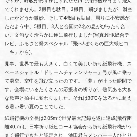
ですが、呼吸かわずかにずれただけで飛行機がうまく飛ん
でくれません。2機目も駄目。3機目、飛びましたが、滑空
したかどうか微妙。そして4機目も駄目。周りに不安感が
ただよう中、5機目、3人と合図の2名の息がぴったり合
い、文句なく滑らかに遂に飛行しました(写真:NHK総合テ
レビ、ふるさと発スペシャル「飛べ!ぼくらの巨大紙ヒコ
ーキ」から)。
見事、世界で最も大きく、白くて美しい折り紙飛行機、ス
ペースシャトル「ドリームチャレンジャー」号が風に乗っ
て滑空、空中を飛び立ったのです。「夢」が叶った瞬間で
す。会場にいるたくさんの応援者の祈りが、熱気ある大き
な歓声と拍手に変わりました。それは30℃をはるかに超え
る暑い暑い夏のことでした。
紙飛行機の全長は2.05mで世界最大記録を遂に達成(飛行距
離40.7m)。日本折り紙ヒコーキ協会から折り紙飛行機がう
まく飛行できたと認定され、池田君らメンバー一人ひとり