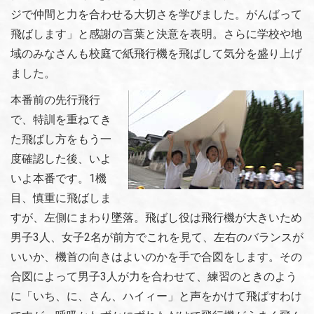
ジで仲間と力を合わせる大切さを学びました。がんばって
飛ばします」と感謝の言葉と決意を表明。さらに学校や地
域のみなさんも校庭で紙飛行機を飛ばして気分を盛り上げ
ました。
本番前の先行飛行
で、特訓を重ねてき
た飛ばし方をもう一
度確認した後、いよ
いよ本番です。1機
目、慎重に飛ばしま
すが、左側にまわり墜落。飛ばし役は飛行機が大きいため
男子3人、女子2名が前方でこれを見て、左右のバランスが
いいか、機首の向きはよいのかを手で合図をします。その
合図によって男子3人が力を合わせて、練習のときのよう
に「いち、に、さん、ハイィー」と声をかけて飛ばすわけ