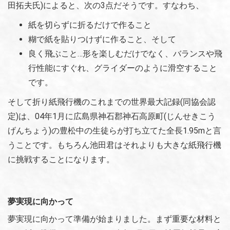
田拓夫氏)によると、次の3点だそうです。すなわち、
紙を切らずに折るだけで作ること
糊で紙を貼りつけずに作ること、そして
良く飛ぶこと…形を楽しむだけでなく、バランスや飛
行性能にすぐれ、グライダーのように滑空すること
です。
そして折り紙飛行機のこれまでの世界最大記録(同協会認
定)は、04年1月に広島県神石郡神石高原町(じんせきこう
げんちょう)の豊松中の生徒らが打ち立てた全長1.95mと言
うことです。もちろん池田君はそれよりも大きな紙飛行機
に挑戦することになります。
夢実現に向かって
夢実現に向かって準備が始まりました。まず重要な材料と