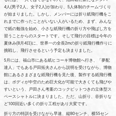
4人(男子2人、女子2人)が加わり、5人体制のチームづくり
が始まりました。しかし、メンバーには折り紙飛行機をこ
れまでに作ったことがいない人がいるため、まず、みんな
で紙の勉強を始め、小さな紙飛行機の折り方や飛ばし方を
習うことからのスタートです。そして飛行の目標は今年の
夏休み(8月4日)に、世界一の全長2mの折り紙飛行機作りに
挑戦し、飛行させるという予定も決まりました。
5月には、福山市にある紙ヒコーキ博物館へ行き、「夢配
達人」でもある戸田拓夫さんから説明を受けながら、博物
館にあるさまざまな紙飛行機を見た後、製作する紙飛行機
は、ボディが中空のため巨大化が可能で大きくても飛びや
すいという、戸田さん考案のコックピットつきの立体型ス
ペースシャトルに決まりました。ただ、山折り、谷折りな
ど100回近い多くの折り工程があり大変です。
折り方の特訓を受けながら早速、縦80センチ、横55セン