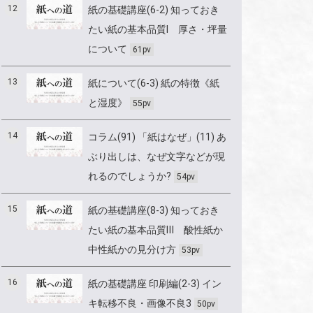
12
紙の基礎講座(6-2) 知っておき
たい紙の基本品質Ⅰ 厚さ・坪量
について
61pv
13
紙について(6-3) 紙の特徴《紙
と湿度》
55pv
14
コラム(91) 「紙はなぜ」(11) あ
ぶり出しは、なぜ文字などが現
れるのでしょうか?
54pv
15
紙の基礎講座(8-3) 知っておき
たい紙の基本品質Ⅲ 酸性紙か
中性紙かの見分け方
53pv
16
紙の基礎講座 印刷編(2-3) イン
キ転移不良・画像不良3
50pv