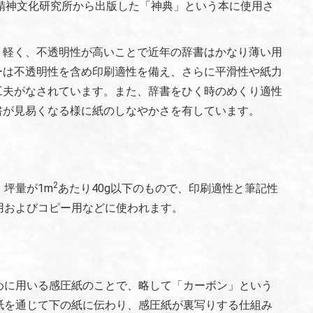
洋精神文化研究所から出版した「神典」という本に使用さ
、軽く、不透明性が高いことで近年の辞書はかなり薄い用
ーは不透明性を含め印刷適性を備え、さらに平滑性や紙力
工夫がなされています。また、辞書をひく時のめくり適性
書が見易くなる様に紙のしなやかさを有しています。
2
坪量が1m
あたり40g以下のもので、印刷適性と筆記性
用およびコピー用などに使われます。
めに用いる感圧紙のことで、略して「カーボン」という
紙を通じて下の紙に伝わり、感圧紙が裏写りする仕組み