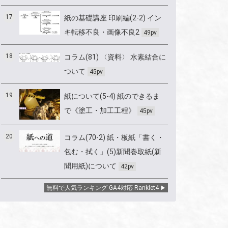
17
紙の基礎講座 印刷編(2-2) イン
キ転移不良・画像不良2
49pv
18
コラム(81) 〈資料〉 水素結合に
ついて
45pv
19
紙について(5-4) 紙のできるま
で《塗工・加工工程》
45pv
20
コラム(70-2) 紙・板紙「書く・
包む・拭く」(5)新聞巻取紙(新
聞用紙)について
42pv
無料で人気ランキング GA4対応 Ranklet4