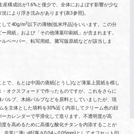
生産構成比が1.6%と僅少で、全体におよぼす影響が少な
況により浮き沈みがあります(表3参照)。
2
て40g/m
以下の薄物(低米坪品)をいいます。この分
ピー用紙」および「その他薄葉印刷紙」が含まれます。
ールペーパー、転写用紙、騰写版原紙などが該当しま
とで、もとは中国の唐紙(とうし)など薄葉上質紙を模し
ス・オクスフォードで作ったものですが、これをさらに
麻パルプ、木綿パルプなどを原料としていましたが、現
ウムを主体とした填料を30%近く内添してクリーム色の顔
パーカレンダーで平滑化して造ります。不透明度が高
明度を高めるために高価な酸化チタンを内添することが
、非常に薄い紙(厚さ0.04～0.05mm)としてオフセット印