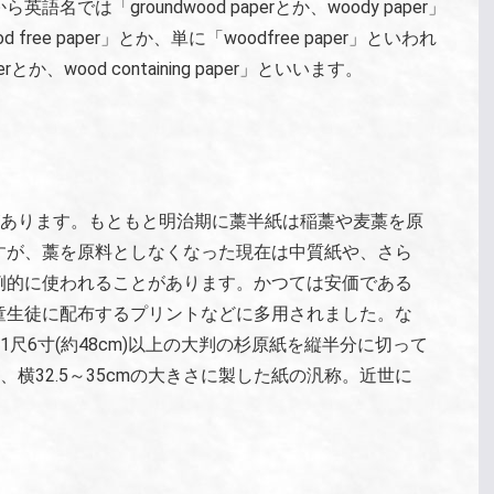
は「groundwood paperとか、woody paper」
ree paper」とか、単に「woodfree paper」といわれ
erとか、wood containing paper」といいます。
があります。もともと明治期に藁半紙は稲藁や麦藁を原
すが、藁を原料としなくなった現在は中質紙や、さら
例的に使われることがあります。かつては安価である
童生徒に配布するプリントなどに多用されました。な
1尺6寸(約48cm)以上の大判の杉原紙を縦半分に切って
、横32.5～35cmの大きさに製した紙の汎称。近世に