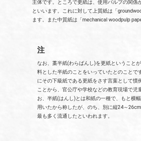
主体です。ところで更紙は、使用パルプの関係から英語名で
といいます。これに対して上質紙は「groundwood f
ます。また中質紙は「mechanical woodpulp pap
注
なお、藁半紙(わらばんし)を更紙ということ
料とした半紙のことをいっていたとのことで
にその下級紙である更紙をさす言葉として慣
ことから、官公庁や学校などの教育現場で児
お、半紙(はんし)とは和紙の一種で、もと横幅
用いたから称したが、のち、別に縦24～26cm
最も多く流通したといわれます。