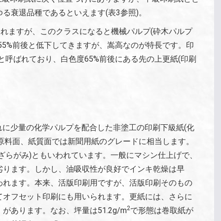
る衰退品種であるといえます(表3参照)。
れますが、このクラスになると機械パルプ(砕木パルプ
55%前後と低下してきますが、嵩高なのが特長です。印
と呼ばれており、白色度65%前後にある先の上更紙(印刷
とし、これに少量の化学パルプを配合した非塗工の印刷下級紙(化
、原料面、紙質面では新聞用紙のグレードに相当します。
ざらがみ)ともいわれています。一般にマシン仕上げで、
劣ります。しかし、油吸収性が良好でインキ乾燥は早
われます。本来、活版印刷用ですが、活版印刷そのもの
てオフセット印刷にも用いられます。更紙には、さらに
2
あります。なお、坪量は51.2g/m
で形態は巻取紙が