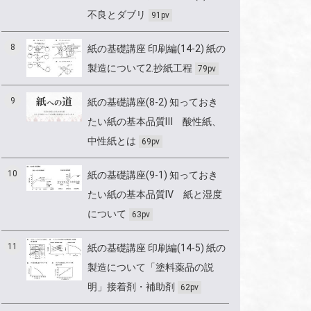
不良とダブリ
91pv
8
紙の基礎講座 印刷編(14-2) 紙の
製造について2.抄紙工程
79pv
9
紙の基礎講座(8-2) 知っておき
たい紙の基本品質Ⅲ 酸性紙、
中性紙とは
69pv
10
紙の基礎講座(9-1) 知っておき
たい紙の基本品質Ⅳ 紙と湿度
について
63pv
11
紙の基礎講座 印刷編(14-5) 紙の
製造について「塗料薬品の説
明」接着剤・補助剤
62pv