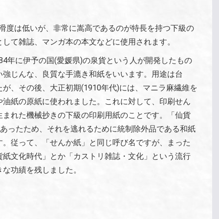
平滑度は低いが、非常に嵩高であるのが特長を持つ下級の
として雑誌、マンガ本の本文などに使用されます。
584年に伊予の国(愛媛県)の泉貨という人が開発したもの
い強じんな、良質な手漉き和紙をいいます。用途は台
、その後、大正初期(1910年代)には、マニラ麻繊維を
や油紙の原紙に使われました。これに対して、印刷せん
時に生まれた機械抄きの下級の印刷用紙のことです。「仙貨
にあったため、それを逃れるために統制除外品である和紙
す。従って、「せんか紙」と同じ呼び名ですが、まった
貨紙文化時代」とか「カストリ雑誌・文化」という流行
きな功績を残しました。