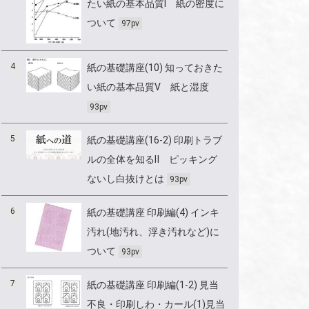
たい紙の基本品質Ⅰ 紙の密度に
ついて
97pv
4
紙の基礎講座(10) 知っておきた
い紙の基本品質Ⅴ 紙と湿度
93pv
5
紙の基礎講座(16-2) 印刷トラブ
ルの全体を知るⅡ ピッキング
ないし白抜けとは
93pv
6
紙の基礎講座 印刷編(4) インキ
汚れ(地汚れ、浮き汚れなど)に
ついて
93pv
7
紙の基礎講座 印刷編(1-2) 見当
不良・印刷しわ・カール(1)見当