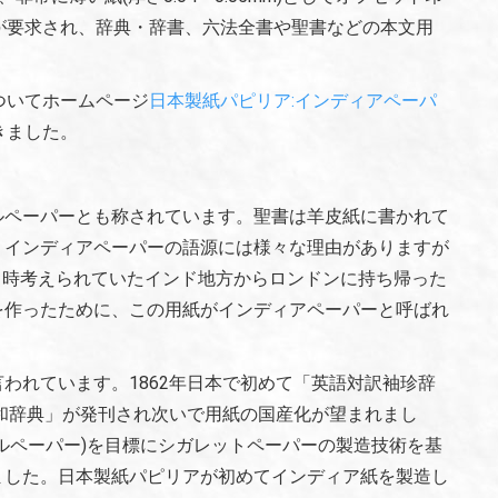
が要求され、辞典・辞書、六法全書や聖書などの本文用
ついてホームページ
日本製紙パピリア:インディアペーパ
きました。
ルペーパーとも称されています。聖書は羊皮紙に書かれて
。インディアペーパーの語源には様々な理由がありますが
が当時考えられていたインド地方からロンドンに持ち帰った
を作ったために、この用紙がインディアペーパーと呼ばれ
われています。1862年日本で初めて「英語対訳袖珍辞
英和辞典」が発刊され次いで用紙の国産化が望まれまし
ルペーパー)を目標にシガレットペーパーの製造技術を基
ました。日本製紙パピリアが初めてインディア紙を製造し