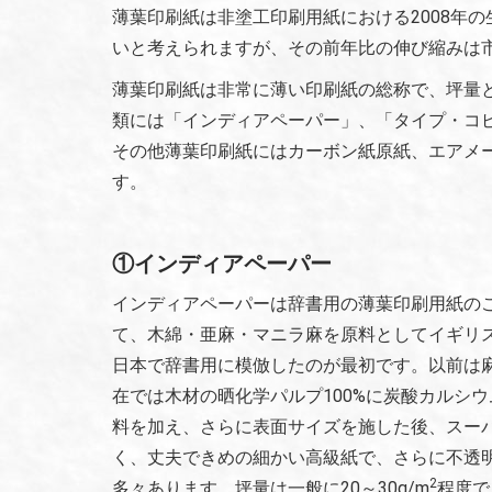
薄葉印刷紙は非塗工印刷用紙における2008年の
いと考えられますが、その前年比の伸び縮みは市
薄葉印刷紙は非常に薄い印刷紙の総称で、坪量とし
類には「インディアペーパー」、「タイプ・コ
その他薄葉印刷紙にはカーボン紙原紙、エアメ
す。
①インディアペーパー
インディアペーパーは辞書用の薄葉印刷用紙のこ
て、木綿・亜麻・マニラ麻を原料としてイギリ
日本で辞書用に模倣したのが最初です。以前は
在では木材の晒化学パルプ100%に炭酸カルシ
料を加え、さらに表面サイズを施した後、スー
く、丈夫できめの細かい高級紙で、さらに不透
2
多々あります。坪量は一般に20～30g/m
程度で