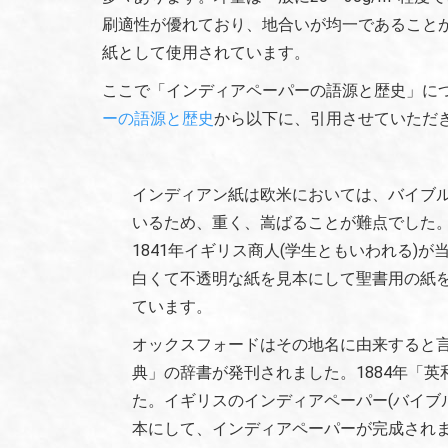
刷適性が優れており、地合いが均一であること
紙として使用されています。
ここで「インディアペーパーの語源と歴史」に
ーの語源と歴史
から以下に、引用させていただ
インディアン紙は欧米においては、バイブ
いるため、重く、嵩ばることが難点でした
1841年イギリス商人(学生ともいわれる)
白くて不透明な紙を見本にして聖書用の紙
ています。
オックスフォードはその地名に由来すると言
典」の辞書が発刊されました。1884年「
た。イギリスのインディアペーパー(バイブ
本にして、インディアペーパーが完成され