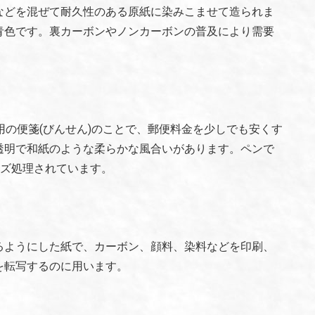
などを混ぜて耐久性のある原紙に染みこませて造られま
青色です。裏カーボンやノンカーボンの普及により需要
送る手紙用の便箋(びんせん)のことで、郵便料金を少しでも安くす
透明で和紙のような柔らかな風合いがあります。ペンで
イズ処理されています。
るようにした紙で、カーボン、顔料、染料などを印刷、
を転写するのに用います。