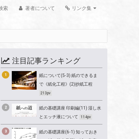
検索
著者について
リンク集
注目記事ランキング
1
紙について(5-3) 紙のできるま
で《紙化工程》(2)抄紙工程
213pv
2
紙の基礎講座 印刷編(11) 湿し水
とエッチ液について
114pv
3
紙の基礎講座(6-1) 知っておき