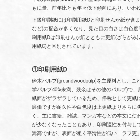
もに量、前年比とも年々低下傾向にあり、いわゆ
下級印刷紙には印刷用紙Dと印刷せんか紙が含ま
など)の配合が多くなり、見た目の白さは白色度
刷用紙Dは印刷せんか紙とともに更紙(ざらがみ)
用紙C)と区別されています。
①印刷用紙D
砕木パルプ(groundwoodpulp)を主原料
学パルプ40%未満、残余はその他のパルプ)で
紙面がザラザラしているため、俗称として更紙(
廉価ですが耐久性や白色度は上更紙よりさらに
く、主に書籍、雑誌、マンガ本などの本文に使
が少なくなったこともあり、印刷適性を付与し
嵩高ですが、表面が粗く平滑性が低い「ラフ更」が