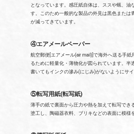
となっています。感圧紙自体は、ススや蝋、油
す。このため一般的な製品の外見は黒色または
が減ってきています。
④エアメールペーパー
航空郵便[エアメール(air mail)]で海外へ
るために軽量化・薄物化が図られています。半
書いてもインクの滲み(にじみ)がないようにサ
⑤転写用紙(転写紙)
薄手の紙で裏面から圧力や熱を加えて転写でき
塗工し、陶磁器衣料、ブリキなどの表面に模様