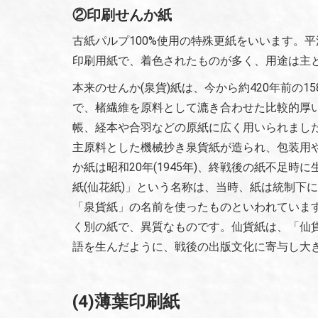
②印刷せんか紙
古紙パルプ100%使用の特殊更紙をいいます。
印刷用紙で、着色されたものが多く、用途は主
本来のせんか(泉貨)紙は、今から約420年前の1
で、楮繊維を原料として漉き合わせた比較的厚
帳、経本や合羽などの原紙に広く用いられましたが
主原料とした機械抄き泉貨紙が造られ、包装用
か紙は昭和20年(1945年)、終戦後の紙不足
紙(仙花紙)」という名称は、当時、紙は統制下
「泉貨紙」の名前を使ったものといわれていま
く別の紙で、異質なものです。仙貨紙は、「仙
語を生んだように、戦後の出版文化に寄与し大
(4)薄葉印刷紙