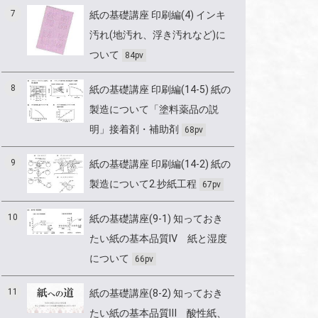
7
紙の基礎講座 印刷編(4) インキ
汚れ(地汚れ、浮き汚れなど)に
ついて
84pv
8
紙の基礎講座 印刷編(14-5) 紙の
製造について「塗料薬品の説
明」接着剤・補助剤
68pv
9
紙の基礎講座 印刷編(14-2) 紙の
製造について2.抄紙工程
67pv
10
紙の基礎講座(9-1) 知っておき
たい紙の基本品質Ⅳ 紙と湿度
について
66pv
11
紙の基礎講座(8-2) 知っておき
たい紙の基本品質Ⅲ 酸性紙、