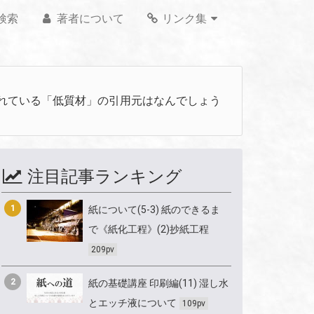
検索
著者について
リンク集
われている「低質材」の引用元はなんでしょう
注目記事ランキング
1
紙について(5-3) 紙のできるま
で《紙化工程》(2)抄紙工程
209pv
2
紙の基礎講座 印刷編(11) 湿し水
とエッチ液について
109pv