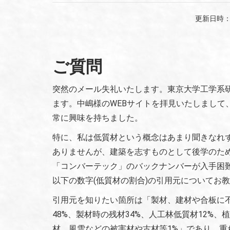
更新日時
ご質問
突然のメール失礼いたします。東京大学工学系
ます。中嶋様のWEBサイトを拝見いたしまして
常に興味を持ちました。
特に、私は低質材という概念はあまり聞きなれ
ありませんが、建築を志すものとして後学のた
「コンバーテック」のバックナンバーが入手困
以下の数字(低質材の割合)の引用元についてお
引用元を知りたい箇所は「製材、建材や合板に不
48%、製材時の残材34%、人工林低質材12%
材、風雪などの被害材や古材等1%」であり、