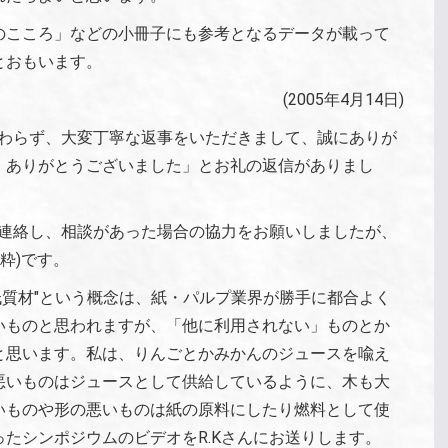
のこころ」などの小冊子にも参考となるデータが載って
とおもいます。
(2005年4月14日)
かわらず、大変丁寧な返事をいただきまして、誠にありが
。ありがとうございました」とお礼の返信がありまし
を連絡し、相談があった場合の協力をお願いしましたが、
粋)です。
低質材"という概念は、紙・パルプ業界が勝手に都合よく
いものと思われますが、「他に利用されない」ものとか
と思います。私は、りんごとかみかんのジュースを喩え
悪いものはジュースとして供給しているように、木も大
いものや形の悪いものは紙の原料にしたり燃料として使
たシンポジウムのビデオをR.Kさんにお送りします。