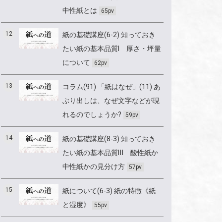
中性紙とは
65pv
12
紙の基礎講座(6-2) 知っておき
たい紙の基本品質Ⅰ 厚さ・坪量
について
62pv
13
コラム(91) 「紙はなぜ」(11) あ
ぶり出しは、なぜ文字などが現
れるのでしょうか?
59pv
14
紙の基礎講座(8-3) 知っておき
たい紙の基本品質Ⅲ 酸性紙か
中性紙かの見分け方
57pv
15
紙について(6-3) 紙の特徴《紙
と湿度》
55pv