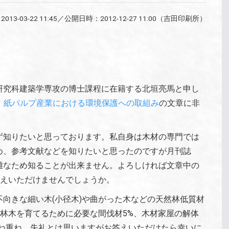
：
2013-03-22 11:45
／公開日時：
2012-12-27 11:00
（吉田印刷所）
研究科建築学専攻の博士課程に在籍する北垣亮馬と申し
、
紙パルプ産業における環境保護への取組み
の文章に非
ず知りたいと思っております。私自身は木材の専門では
め、参考文献などを知りたいと思ったのですが月刊誌
難なため知ることが出来ません。よろしければ文章中の
教えいただけませんでしょうか。
向きな細い木(小径木)や曲がった木などの天然林低質材
、植林木を育てるために必要な間伐材5%、木材家屋の解体
重ね重ね、失礼とは思いますがお答えいただけたら幸いに