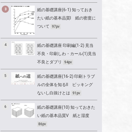
3
紙の基礎講座(6-1) 知っておき
たい紙の基本品質Ⅰ 紙の密度に
ついて
97pv
4
紙の基礎講座 印刷編(1-2) 見当
不良・印刷しわ・カール(1)見当
不良とダブリ
94pv
5
紙の基礎講座(16-2) 印刷トラブ
ルの全体を知るⅡ ピッキング
ないし白抜けとは
91pv
6
紙の基礎講座(10) 知っておきた
い紙の基本品質Ⅴ 紙と湿度
86pv