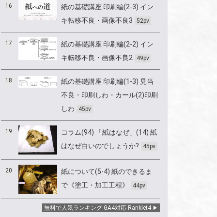
16
紙の基礎講座 印刷編(2-3) イン
キ転移不良・画像不良3
52pv
17
紙の基礎講座 印刷編(2-2) イン
キ転移不良・画像不良2
49pv
18
紙の基礎講座 印刷編(1-3) 見当
不良・印刷しわ・カール(2)印刷
しわ
45pv
19
コラム(94) 「紙はなぜ」(14) 紙
はなぜ白いのでしょうか?
45pv
20
紙について(5-4) 紙のできるま
で《塗工・加工工程》
44pv
無料で人気ランキング GA4対応 Ranklet4