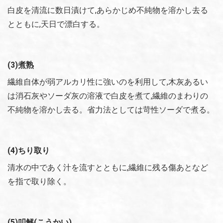
白皮を清流に数日漬けて,あらかじめ不純物を溶かし去る
とともに,天日で漂白する。
(3)煮熟
繊維自体が弱アルカリ性に強いのを利用して,木灰あるい
は消石灰やソーダ灰の溶液で白皮を煮て,繊維のまわりの
不純物を溶かし去る。省力法としては苛性ソーダで煮る。
(4)ちり取り
清水の中であく汁を流すとともに,繊維に残る傷あとなど
を指で取り除く。
(5)叩解(こうかい)