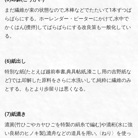
まだ繊維が束の状態なので,木棒などでたたいて1本ずつば
らばらにする。ホーレンダー・ビーターにかけて,水中で
かくはん(攪拌)してばらばらにする改良策も一般化してい
る。
(6)紙出し
特別な紙(たとえば越前奉書,典具帖紙,漆こし用の吉野紙な
ど)では,叩解した原料をさらに水洗いして,純粋に繊維のみ
とする。もとより歩留りは悪くなる。
(7)紙漉き
漉簀(竹ひごやカヤひごを特製の絹糸で編む)や漉桁(水に強
い良材のヒノキ製),漉舟などの道具を用い,〈ねり〉を使っ