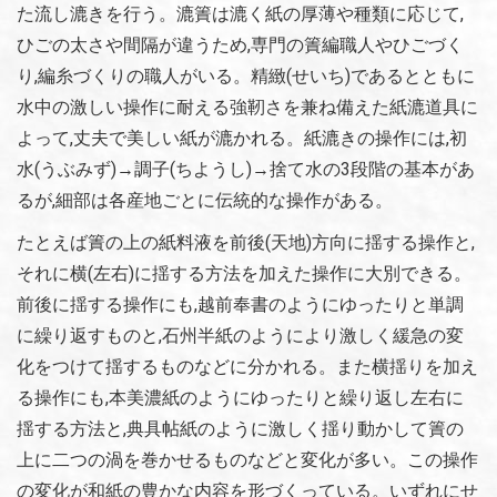
た流し漉きを行う。漉簀は漉く紙の厚薄や種類に応じて,
ひごの太さや間隔が違うため,専門の簀編職人やひごづく
り,編糸づくりの職人がいる。精緻(せいち)であるとともに
水中の激しい操作に耐える強靭さを兼ね備えた紙漉道具に
よって,丈夫で美しい紙が漉かれる。紙漉きの操作には,初
水(うぶみず)→調子(ちようし)→捨て水の3段階の基本があ
るが,細部は各産地ごとに伝統的な操作がある。
たとえば簀の上の紙料液を前後(天地)方向に揺する操作と,
それに横(左右)に揺する方法を加えた操作に大別できる。
前後に揺する操作にも,越前奉書のようにゆったりと単調
に繰り返すものと,石州半紙のようにより激しく緩急の変
化をつけて揺するものなどに分かれる。また横揺りを加え
る操作にも,本美濃紙のようにゆったりと繰り返し左右に
揺する方法と,典具帖紙のように激しく揺り動かして簀の
上に二つの渦を巻かせるものなどと変化が多い。この操作
の変化が和紙の豊かな内容を形づくっている。いずれにせ