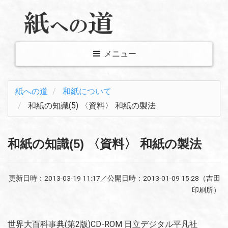
メ
メニュー
ニ
ュ
紙への道
和紙について
ー
和紙の知識(5) 〈資料〉 和紙の製法
表
示
切
和紙の知識(5) 〈資料〉 和紙の製法
り
替
更新日時：
2013-03-19 11:17
／公開日時：
2013-01-09 15:28
（吉田
え
印刷所）
世界大百科事典(第2版)CD-ROM 日立デジタル平凡社