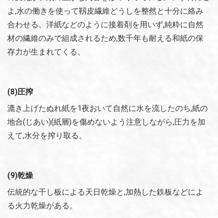
よ,水の働きを使って靱皮繊維どうしを整然と十分に絡み
合わせる。洋紙などのように接着剤を用いず,純粋に自然
材の繊維のみで組成されるため,数千年も耐える和紙の保
存力が生まれてくる。
(8)圧搾
漉き上げたぬれ紙を1夜おいて自然に水を流したのち,紙の
地合(じあい)(紙層)を傷めないよう注意しながら,圧力を加
えて,水分を搾り取る。
(9)乾燥
伝統的な干し板による天日乾燥と,加熱した鉄板などによ
る火力乾燥がある。