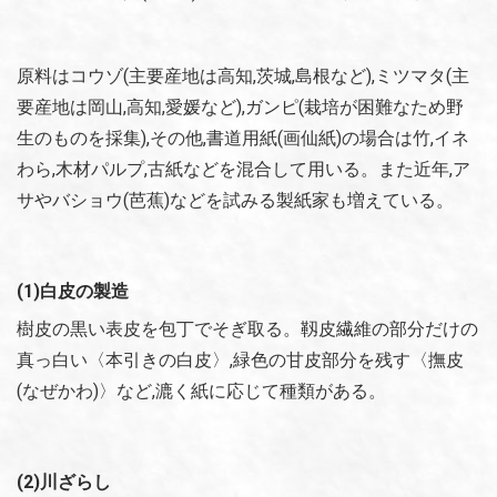
原料はコウゾ(主要産地は高知,茨城,島根など),ミツマタ(主
要産地は岡山,高知,愛媛など),ガンピ(栽培が困難なため野
生のものを採集),その他,書道用紙(画仙紙)の場合は竹,イネ
わら,木材パルプ,古紙などを混合して用いる。また近年,ア
サやバショウ(芭蕉)などを試みる製紙家も増えている。
(1)白皮の製造
樹皮の黒い表皮を包丁でそぎ取る。靱皮繊維の部分だけの
真っ白い〈本引きの白皮〉,緑色の甘皮部分を残す〈撫皮
(なぜかわ)〉など,漉く紙に応じて種類がある。
(2)川ざらし