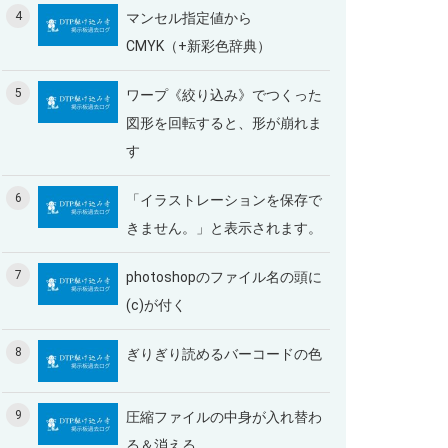
4
マンセル指定値から
CMYK（+新彩色辞典）
5
ワープ《絞り込み》でつくった
図形を回転すると、形が崩れま
す
6
「イラストレーションを保存で
きません。」と表示されます。
7
photoshopのファイル名の頭に
(c)が付く
8
ぎりぎり読めるバーコードの色
9
圧縮ファイルの中身が入れ替わ
る＆消える