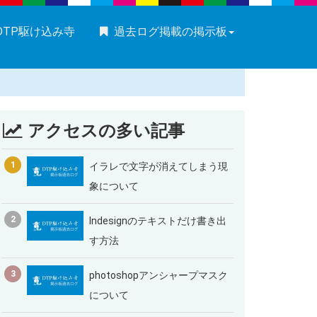
DTP駆け込み寺
過去ログ掲載の掲示板
アクセスの多い記事
1
イラレで文字が消えてしまう現
象について
2
Indesignのテキストだけ書き出
す方法
3
photoshopアンシャープマスク
について