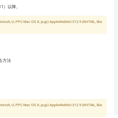
.11）以降。
osh; U; PPC Mac OS X; ja-jp) AppleWebKit/312.9 (KHTML, like
る方法
osh; U; PPC Mac OS X; ja-jp) AppleWebKit/312.9 (KHTML, like