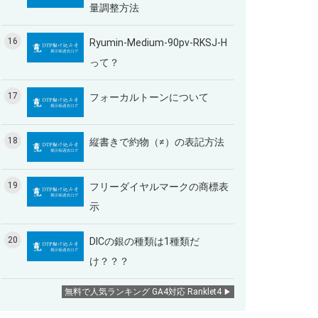
量調整方法
16
Ryumin-Medium-90pv-RKSJ-H
って？
17
フォーカルトーンについて
18
縦書きで約物（≠）の表記方法
19
フリーダイヤルマークの商標表
示
20
DICの銀の種類は1種類だ
け？？？
無料で人気ランキング GA4対応 Ranklet4