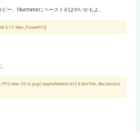
Illustratorにペーストがはやいかもよ。
SIE 5.17; Mac_PowerPC)]
に。
; PPC Mac OS X; ja-jp) AppleWebKit/312.8 (KHTML, like Gecko)