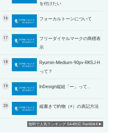
を付けたい
16
フォーカルトーンについて
17
フリーダイヤルマークの商標表
示
18
Ryumin-Medium-90pv-RKSJ-H
って？
19
InDesign縦組「ー」って…
20
縦書きで約物（≠）の表記方法
無料で人気ランキング GA4対応 Ranklet4