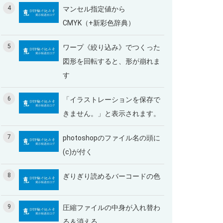
4
マンセル指定値から
CMYK（+新彩色辞典）
5
ワープ《絞り込み》でつくった
図形を回転すると、形が崩れま
す
6
「イラストレーションを保存で
きません。」と表示されます。
7
photoshopのファイル名の頭に
(c)が付く
8
ぎりぎり読めるバーコードの色
9
圧縮ファイルの中身が入れ替わ
る＆消える