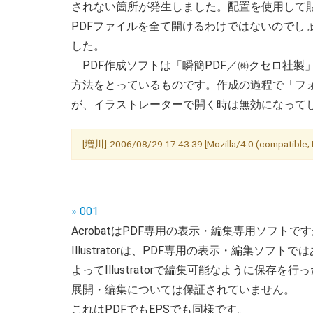
されない箇所が発生しました。配置を使用して
PDFファイルを全て開けるわけではないのでしょう
した。
PDF作成ソフトは「瞬簡PDF／㈱クセロ社製
方法をとっているものです。作成の過程で「フ
が、イラストレーターで開く時は無効になって
[増川]-2006/08/29 17:43:39 [Mozilla/4.0 (compatible; M
» 001
AcrobatはPDF専用の表示・編集専用ソフトで
Illustratorは、PDF専用の表示・編集ソフト
よってIllustratorで編集可能なように保存を
展開・編集については保証されていません。
これはPDFでもEPSでも同様です。