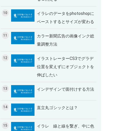
10
イラレのデータをphotoshopに
ペーストするとサイズが変わる
11
カラー新聞広告の画像インク総
量調整方法
12
イラストレーターCS3でグラデ
位置を変えずにオブジェクトを
伸ばしたい
13
インデザインで面付けする方法
14
直立丸ゴシックとは？
15
イラレ 線と線を繋ぎ、中に色