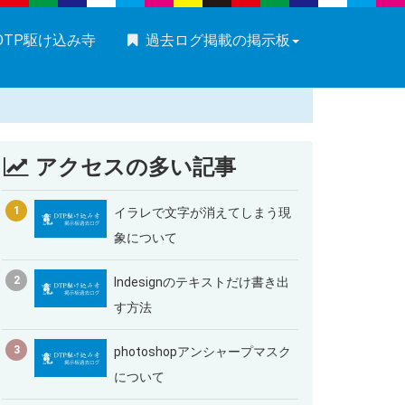
DTP駆け込み寺
過去ログ掲載の掲示板
アクセスの多い記事
1
イラレで文字が消えてしまう現
象について
2
Indesignのテキストだけ書き出
す方法
3
photoshopアンシャープマスク
について