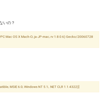
ゃないの？
 PPC Mac OS X Mach-O; ja-JP-mac; rv:1.8.0.6) Gecko/20060728
le; MSIE 6.0; Windows NT 5.1; .NET CLR 1.1.4322)]