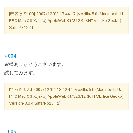
[匿名その100]-2007/12/03 17:44:17 [Mozilla/5.0 (Macintosh; U;
PPC Mac OS X; ja-jp) AppleWebKit/312.9 (KHTML, like Gecko)
Safari/312.6]
» 004
皆様ありがとうございます。
試してみます。
[てっちゃん]-2007/12/04 13:42:44 [Mozilla/5.0 (Macintosh; U;
PPC Mac OS X; ja-jp) AppleWebKit/523.12 (KHTML, like Gecko)
Version/3.0.4 Safari/523.12]
» 005