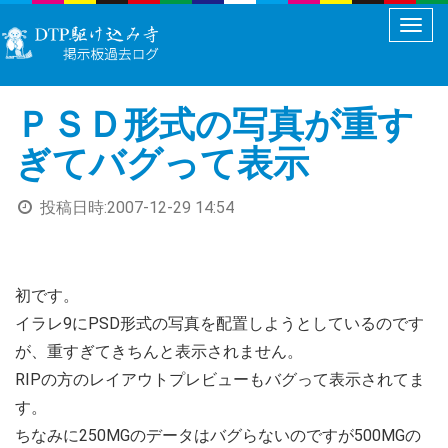
メ
ニ
ュ
ＰＳＤ形式の写真が重す
ー
切
ぎてバグって表示
り
替
投稿日時:
2007-12-29 14:54
え
初です。
イラレ9にPSD形式の写真を配置しようとしているのです
が、重すぎてきちんと表示されません。
RIPの方のレイアウトプレビューもバグって表示されてま
す。
ちなみに250MGのデータはバグらないのですが500MGの