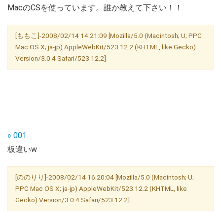
MacのCSを使っています。誰か教えて下さい！！
[ももこ]-2008/02/14 14:21:09 [Mozilla/5.0 (Macintosh; U; PPC
Mac OS X; ja-jp) AppleWebKit/523.12.2 (KHTML, like Gecko)
Version/3.0.4 Safari/523.12.2]
» 001
板違いw
[ののりり]-2008/02/14 16:20:04 [Mozilla/5.0 (Macintosh; U;
PPC Mac OS X; ja-jp) AppleWebKit/523.12.2 (KHTML, like
Gecko) Version/3.0.4 Safari/523.12.2]