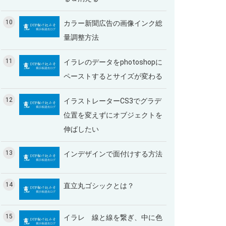
10
カラー新聞広告の画像インク総
量調整方法
11
イラレのデータをphotoshopに
ペーストするとサイズが変わる
12
イラストレーターCS3でグラデ
位置を変えずにオブジェクトを
伸ばしたい
13
インデザインで面付けする方法
14
直立丸ゴシックとは？
15
イラレ 線と線を繋ぎ、中に色