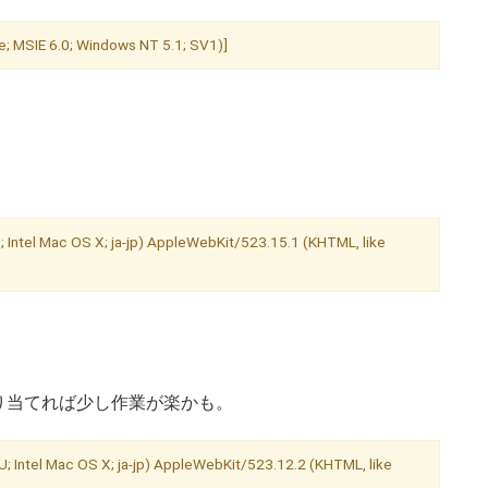
; MSIE 6.0; Windows NT 5.1; SV1)]
; Intel Mac OS X; ja-jp) AppleWebKit/523.15.1 (KHTML, like
り当てれば少し作業が楽かも。
; Intel Mac OS X; ja-jp) AppleWebKit/523.12.2 (KHTML, like