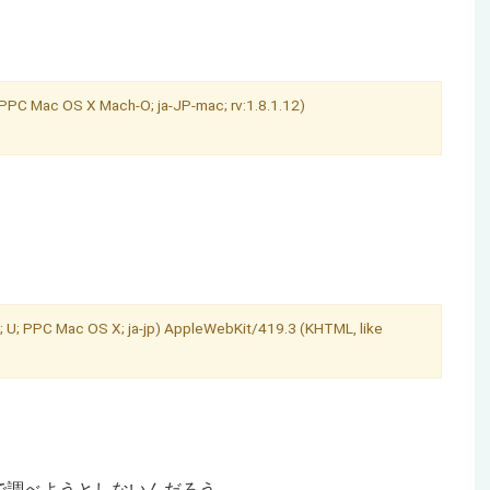
 PPC Mac OS X Mach-O; ja-JP-mac; rv:1.8.1.12)
 U; PPC Mac OS X; ja-jp) AppleWebKit/419.3 (KHTML, like
調べようとしないんだろう……