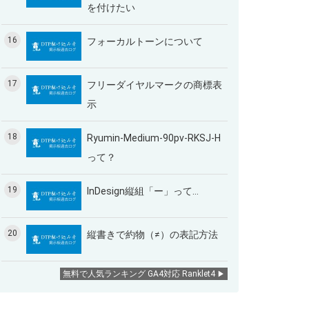
を付けたい
16
フォーカルトーンについて
17
フリーダイヤルマークの商標表
示
18
Ryumin-Medium-90pv-RKSJ-H
って？
19
InDesign縦組「ー」って…
20
縦書きで約物（≠）の表記方法
無料で人気ランキング GA4対応 Ranklet4