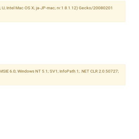
U; Intel Mac OS X; ja-JP-mac; rv:1.8.1.12) Gecko/20080201
MSIE 6.0; Windows NT 5.1; SV1; InfoPath.1; .NET CLR 2.0.50727;