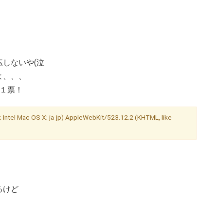
しないや(泣
よ、、、
に１票！
; Intel Mac OS X; ja-jp) AppleWebKit/523.12.2 (KHTML, like
るけど