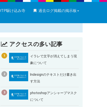
DTP駆け込み寺
過去ログ掲載の掲示板
アクセスの多い記事
1
イラレで文字が消えてしまう現
象について
2
Indesignのテキストだけ書き出
す方法
3
photoshopアンシャープマスク
について