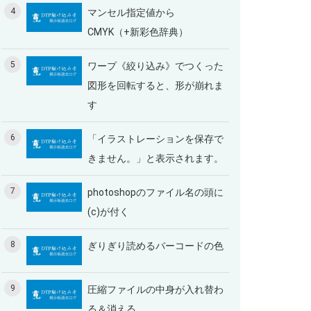
4
マンセル指定値から
CMYK（+新彩色辞典）
5
ワープ《絞り込み》でつくった
図形を回転すると、形が崩れま
す
6
「イラストレーションを保存で
きません。」と表示されます。
7
photoshopのファイル名の頭に
(c)が付く
8
ぎりぎり読めるバーコードの色
9
圧縮ファイルの中身が入れ替わ
る＆消える