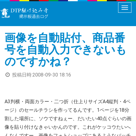
メ
ニ
ュ
画像を自動貼付、商品番
ー
切
号を自動入力できないも
り
のですかね？
替
え
投稿日時:
2008-09-30 18:16
A3判横・両面カラー・二つ折（仕上りサイズA4縦判・4ペ
ージ）のセールチラシを作ってるんです。1ページを18分
割した場所に、ソウですねぇー、だいたい40点ぐらいの画
像を貼り付けなきゃいかんのです。これがケッコウたいへ
んなんですー。画像をフォトショップにあるようなバッチ