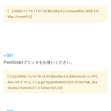
[ ]-2008/11/10 17:57:35 [Mozilla/4.0 (compatible; MSIE 5.0;
Mac_PowerPC)]
» 001
PostScriptプリンタをお使いください。
[うわ]-2008/11/10 18:15:35 [Mozilla/5.0 (Macintosh; U; PPC
Mac OS X 10_4_11; ja-jp) AppleWebKit/525.18 (KHTML, like
Gecko) Version/3.1.2 Safari/525.22]