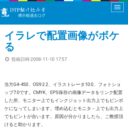
メ
ニ
ュ
イラレで配置画像がボケ
ー
切
る
り
替
投稿日時:
2008-11-10 17:57
え
当方G4-450、OS9.2.2、イラストレータ10.0、フォトショ
ップ7.0です。CMYK、EPS保存の画像データをリンク配置
した所、モニター上でもインクジェット出力上でもピンボ
ケになってしまいます。埋め込むとモニタ－上でも出力上
でもピントが合います。原因が分かりましたら、ご教授頂
けると助かります。