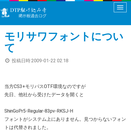
メ
ニ
ュ
モリサワフォントについ
ー
切
て
り
替
投稿日時:
2009-01-22 02:18
え
当方CS3+モリパスOTF環境なのですが
先日、他社から受けたデータを開くと
ShinGoPr5-Regular-83pv-RKSJ-H
フォントがシステム上にありません。見つからないフォン
トは代替されました。