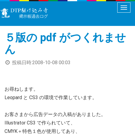
メ
ニ
ュ
５版の pdf がつくれませ
ー
切
ん
り
替
投稿日時:
2008-10-08 00:03
え
お尋ねします。
Leopard と CS3 の環境で作業しています。
お客さまから広告データの入稿がありました。
Illustrator CS3 で作られていて、
CMYK＋特色１色が使用してあり、