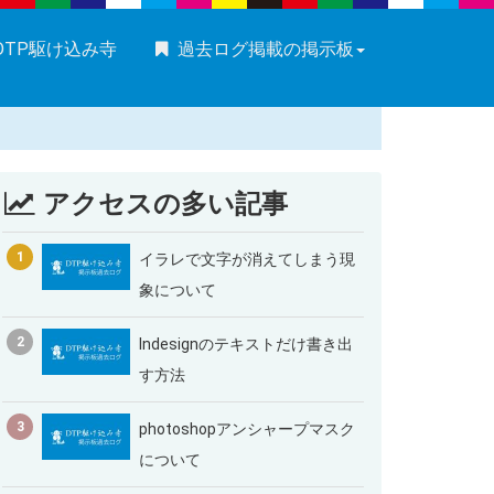
DTP駆け込み寺
過去ログ掲載の掲示板
アクセスの多い記事
1
イラレで文字が消えてしまう現
象について
2
Indesignのテキストだけ書き出
す方法
3
photoshopアンシャープマスク
について