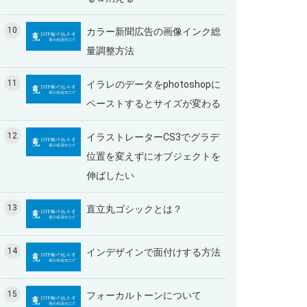
10
カラー新聞広告の画像インク総
量調整方法
11
イラレのデータをphotoshopに
ペーストするとサイズが変わる
12
イラストレーターCS3でグラデ
位置を変えずにオブジェクトを
伸ばしたい
13
直立丸ゴシックとは？
14
インデザインで面付けする方法
15
フォーカルトーンについて