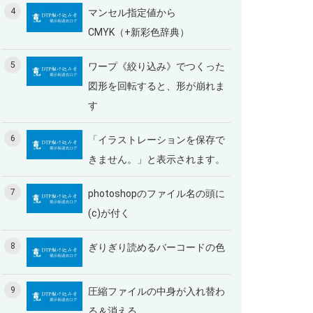
4
マンセル指定値から
CMYK（+新彩色辞典）
5
ワープ《絞り込み》でつくった
図形を回転すると、形が崩れま
す
6
「イラストレーションを保存で
きません。」と表示されます。
7
photoshopのファイル名の頭に
(c)が付く
8
ぎりぎり読めるバーコードの色
9
圧縮ファイルの中身が入れ替わ
る＆消える