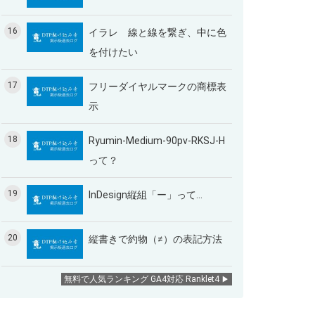
16
イラレ 線と線を繋ぎ、中に色
を付けたい
17
フリーダイヤルマークの商標表
示
18
Ryumin-Medium-90pv-RKSJ-H
って？
19
InDesign縦組「ー」って…
20
縦書きで約物（≠）の表記方法
無料で人気ランキング GA4対応 Ranklet4