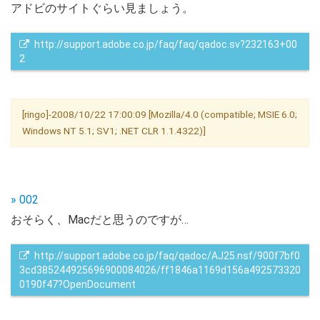
アドビのサイトぐらい見ましょう。
 http://support.adobe.co.jp/faq/faq/qadoc.sv?232163+00
2
[ringo]-2008/10/22 17:00:09 [Mozilla/4.0 (compatible; MSIE 6.0;
Windows NT 5.1; SV1; .NET CLR 1.1.4322)]
» 002
おそらく、Macだと思うのですが…
 http://support.adobe.co.jp/faq/qadoc/AJ25.nsf/900f7bf0
3cd385244925696900084026/ff1846a1169d156a492573320
0190f47?OpenDocument