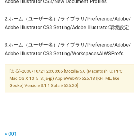
Adobe Illustrator CS3/New Document Profiles
2.ホーム（ユーザー名）/ライブラリ/Preference/Adobe/
Adobe Illustrator CS3 Setting/Adobe Illustrator環境設定
3.ホーム（ユーザー名）/ライブラリ/Preference/Adobe/
Adobe Illustrator CS3 Setting/WorkspacesAIWSPrefs
[まる]-2008/10/21 20:00:06 [Mozilla/5.0 (Macintosh; U; PPC
Mac OS X 10_5_3; ja-jp) AppleWebKit/525.18 (KHTML, like
Gecko) Version/3.1.1 Safari/525.20]
» 001