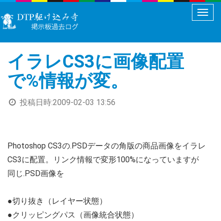
メ
ニ
ュ
イラレCS3に画像配置
ー
切
で%情報が変。
り
替
投稿日時:
2009-02-03 13:56
え
Photoshop CS3の.PSDデータの角版の商品画像をイラレ
CS3に配置。リンク情報で変形100%になっていますが
同じ.PSD画像を
●切り抜き（レイヤー状態）
●クリッピングパス（画像統合状態）