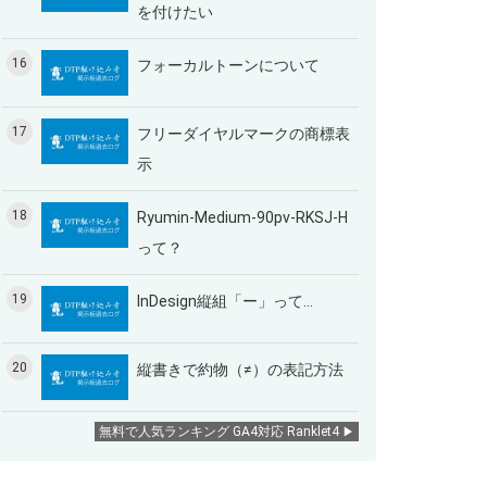
を付けたい
16
フォーカルトーンについて
17
フリーダイヤルマークの商標表
示
18
Ryumin-Medium-90pv-RKSJ-H
って？
19
InDesign縦組「ー」って…
20
縦書きで約物（≠）の表記方法
無料で人気ランキング GA4対応 Ranklet4