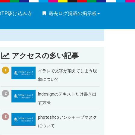
DTP駆け込み寺
過去ログ掲載の掲示板
アクセスの多い記事
1
イラレで文字が消えてしまう現
象について
2
Indesignのテキストだけ書き出
す方法
3
photoshopアンシャープマスク
について