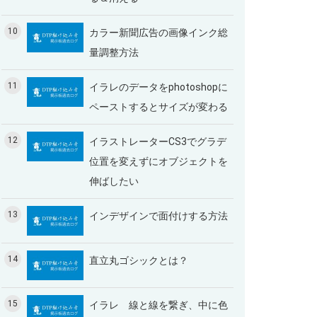
10
カラー新聞広告の画像インク総
量調整方法
11
イラレのデータをphotoshopに
ペーストするとサイズが変わる
12
イラストレーターCS3でグラデ
位置を変えずにオブジェクトを
伸ばしたい
13
インデザインで面付けする方法
14
直立丸ゴシックとは？
15
イラレ 線と線を繋ぎ、中に色