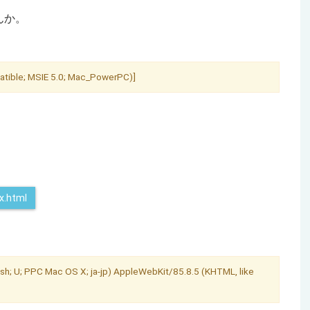
んか。
ible; MSIE 5.0; Mac_PowerPC)]
x.html
; U; PPC Mac OS X; ja-jp) AppleWebKit/85.8.5 (KHTML, like