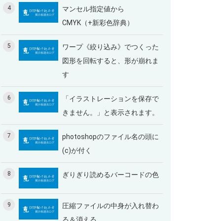
4
マンセル指定値から
CMYK（+新彩色辞典）
5
ワープ《絞り込み》でつくった
図形を回転すると、形が崩れま
す
6
「イラストレーションを保存で
きません。」と表示されます。
7
photoshopのファイル名の頭に
(c)が付く
8
ぎりぎり読めるバーコードの色
9
圧縮ファイルの中身が入れ替わ
る＆消える