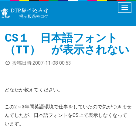
メ
ニ
ュ
CS１ 日本語フォント
ー
切
（TT） が表示されない
り
替
投稿日時:
2007-11-08 00:53
え
どなたか教えてください。
この2～3年間英語環境で仕事をしていたので気がつきませ
んでしたが、日本語フォントをCS上で表示しなくなって
います。