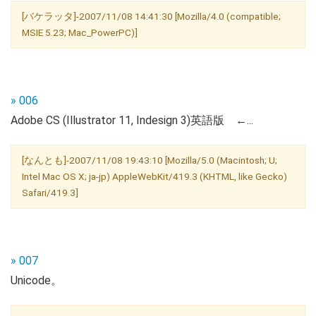
[バケラッタ]-2007/11/08 14:41:30 [Mozilla/4.0 (compatible;
MSIE 5.23; Mac_PowerPC)]
» 006
Adobe CS (Illustrator 11, Indesign 3)英語版 ←...
[なんとも]-2007/11/08 19:43:10 [Mozilla/5.0 (Macintosh; U;
Intel Mac OS X; ja-jp) AppleWebKit/419.3 (KHTML, like Gecko)
Safari/419.3]
» 007
Unicode。