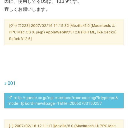
因に、使用してるOSは、10.3.9です。
宜しくお願いします。
[グラス223]-2007/02/16 11:15:32 [Mozilla/5.0 (Macintosh; U;
PPC Mac OS X; ja-jp) AppleWebKit/312.8 (KHTML, like Gecko)
Safari/312.6]
» 001
 http://gande.co.jp/cgi-momoco/momoco.cgi?btype=pc&
mode=tp&ord=new&page=1&file=20060703150257
[ . ]-2007/02/16 12:11:17 [Mozilla/5.0 (Macintosh; U; PPC Mac