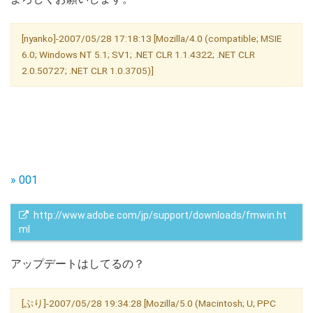
[nyanko]-2007/05/28 17:18:13 [Mozilla/4.0 (compatible; MSIE
6.0; Windows NT 5.1; SV1; .NET CLR 1.1.4322; .NET CLR
2.0.50727; .NET CLR 1.0.3705)]
» 001
 http://www.adobe.com/jp/support/downloads/fmwin.ht
ml
アップデートはしてるの？
[ぷり]-2007/05/28 19:34:28 [Mozilla/5.0 (Macintosh; U; PPC