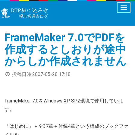
メ
ニ
ュ
FrameMaker 7.0でPDFを
ー
切
作成するとしおりが途中
り
からしか作成されません
替
え
投稿日時:
2007-05-28 17:18
FrameMaker 7.0をWindows XP SP2環境で使用していま
す。
「はじめに」＋全37章＋付録4章という構成のブックファ
イルを