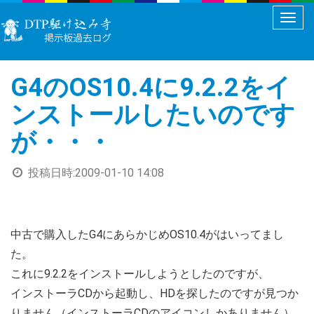
メ
ニ
ュ
G4のOS10.4に9.2.2をイ
ー
切
ンストールしたいのです
り
が・・・
替
え
投稿日時:
2009-01-10 14:08
中古で購入したG4にあらかじめOS10.4がはいってまし
た。
これに9.2.2をインストールしようとしたのですが、
インストーラCDから起動し、HDを探したのですが見つか
りません（インストーラCDのアイコンしかありません）