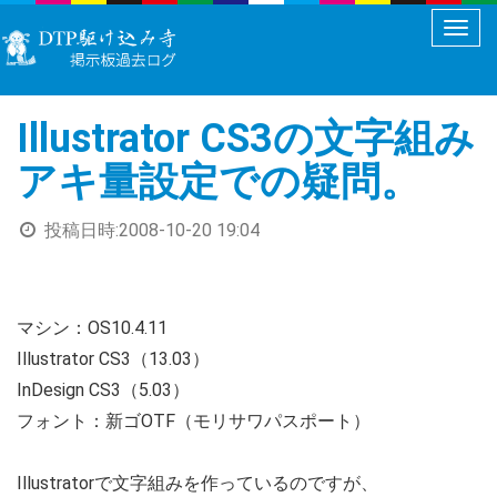
メ
ニ
ュ
Illustrator CS3の文字組み
ー
切
アキ量設定での疑問。
り
替
投稿日時:
2008-10-20 19:04
え
マシン：OS10.4.11
Illustrator CS3（13.03）
InDesign CS3（5.03）
フォント：新ゴOTF（モリサワパスポート）
Illustratorで文字組みを作っているのですが、