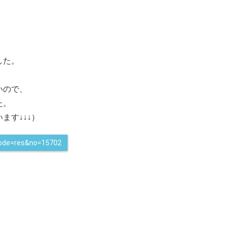
した。
いので、
た。
ます↓↓↓）
?mode=res&no=15702