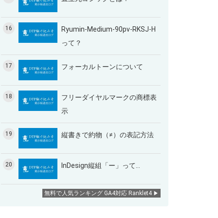
16
Ryumin-Medium-90pv-RKSJ-H
って？
17
フォーカルトーンについて
18
フリーダイヤルマークの商標表
示
19
縦書きで約物（≠）の表記方法
20
InDesign縦組「ー」って…
無料で人気ランキング GA4対応 Ranklet4