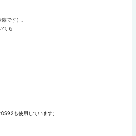
状態です）。
で開いても、
分けOS9.2も使用しています）