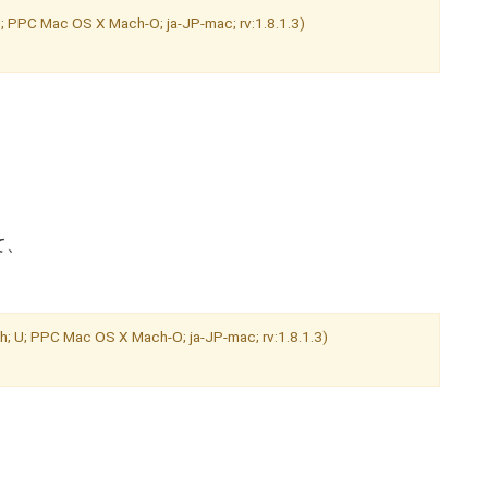
; PPC Mac OS X Mach-O; ja-JP-mac; rv:1.8.1.3)
て、
h; U; PPC Mac OS X Mach-O; ja-JP-mac; rv:1.8.1.3)