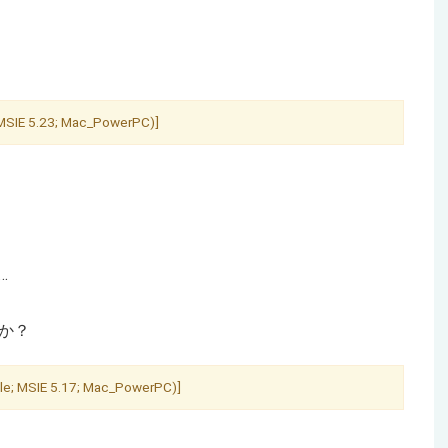
; MSIE 5.23; Mac_PowerPC)]
…
うか？
ble; MSIE 5.17; Mac_PowerPC)]