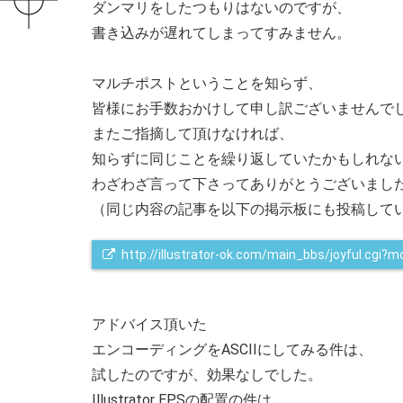
ダンマリをしたつもりはないのですが、
書き込みが遅れてしまってすみません。
マルチポストということを知らず、
皆様にお手数おかけして申し訳ございませんで
またご指摘して頂けなければ、
知らずに同じことを繰り返していたかもしれな
わざわざ言って下さってありがとうございまし
（同じ内容の記事を以下の掲示板にも投稿してい
http://illustrator-ok.com/main_bbs/joyful.cgi
アドバイス頂いた
エンコーディングをASCIIにしてみる件は、
試したのですが、効果なしでした。
Illustrator EPSの配置の件は、