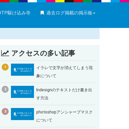
DTP駆け込み寺
過去ログ掲載の掲示板
アクセスの多い記事
1
イラレで文字が消えてしまう現
象について
2
Indesignのテキストだけ書き出
す方法
3
photoshopアンシャープマスク
について