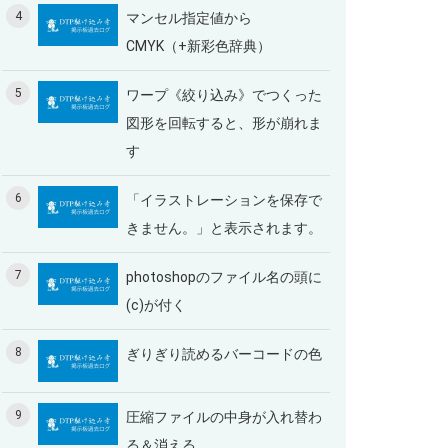
4
マンセル指定値から
CMYK（+新彩色辞典）
5
ワープ《絞り込み》でつくった
図形を回転すると、形が崩れま
す
6
「イラストレーションを保存で
きません。」と表示されます。
7
photoshopのファイル名の頭に
(c)が付く
8
ぎりぎり読めるバーコードの色
9
圧縮ファイルの中身が入れ替わ
る＆消える