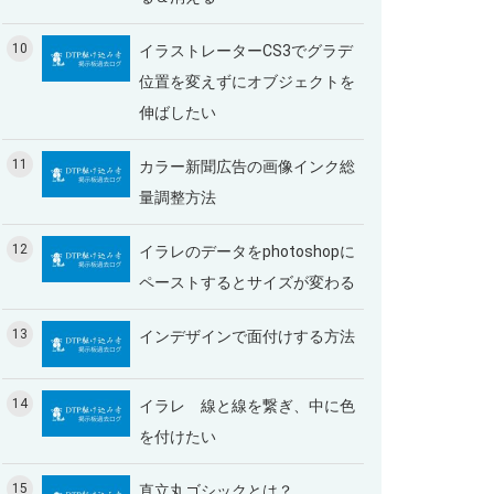
10
イラストレーターCS3でグラデ
位置を変えずにオブジェクトを
伸ばしたい
11
カラー新聞広告の画像インク総
量調整方法
12
イラレのデータをphotoshopに
ペーストするとサイズが変わる
13
インデザインで面付けする方法
14
イラレ 線と線を繋ぎ、中に色
を付けたい
15
直立丸ゴシックとは？