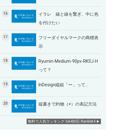
16
イラレ 線と線を繋ぎ、中に色
を付けたい
17
フリーダイヤルマークの商標表
示
18
Ryumin-Medium-90pv-RKSJ-H
って？
19
InDesign縦組「ー」って…
20
縦書きで約物（≠）の表記方法
無料で人気ランキング GA4対応 Ranklet4