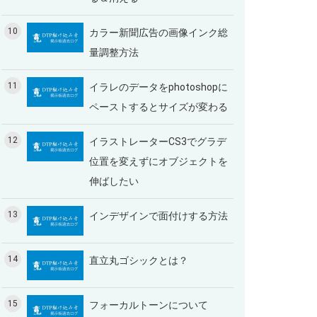
10
カラー新聞広告の画像インク総
量調整方法
11
イラレのデータをphotoshopに
ペーストするとサイズが変わる
12
イラストレーターCS3でグラデ
位置を変えずにオブジェクトを
伸ばしたい
13
インデザインで面付けする方法
14
直立丸ゴシックとは？
15
フォーカルトーンについて