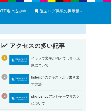
DTP駆け込み寺
過去ログ掲載の掲示板
アクセスの多い記事
1
イラレで文字が消えてしまう現
象について
2
Indesignのテキストだけ書き出
す方法
3
photoshopアンシャープマスク
について