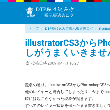
トップ
DTP駆け込み寺掲示板過去ログ
illu
illustratorCS3か
しがうまくいきませ
投稿日時:
2009-04-13 16:27
題名の通り、illustratorCS3からPhotoshop
他のレイヤーと統合してしまったり、今までillust
時には起こらなかった現象が起きます。
すべてのレイヤー状態を保ったまま書き出しが