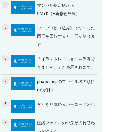
4
マンセル指定値から
CMYK（+新彩色辞典）
5
ワープ《絞り込み》でつくった
図形を回転すると、形が崩れま
す
6
「イラストレーションを保存で
きません。」と表示されます。
7
photoshopのファイル名の頭に
(c)が付く
8
ぎりぎり読めるバーコードの色
9
圧縮ファイルの中身が入れ替わ
る＆消える