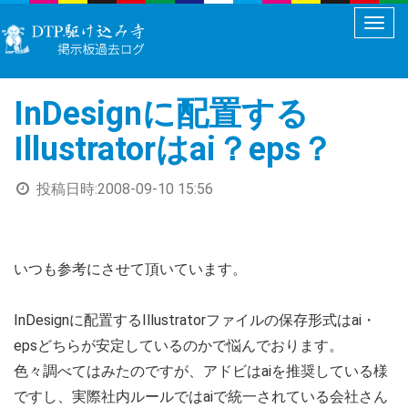
メ
ニ
ュ
InDesignに配置する
ー
切
Illustratorはai？eps？
り
替
投稿日時:
2008-09-10 15:56
え
いつも参考にさせて頂いています。
InDesignに配置するIllustratorファイルの保存形式はai・
epsどちらが安定しているのかで悩んでおります。
色々調べてはみたのですが、アドビはaiを推奨している様
ですし、実際社内ルールではaiで統一されている会社さん