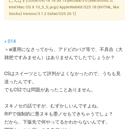
[こんぱす]-2008/09/16 16:30:15 [Mozilla/5.0 (Macintosh; U;
Intel Mac OS X 10_5_5; ja-jp) AppleWebKit/525.18 (KHTML, like
Gecko) Version/3.1.2 Safari/525.20.1]
» 014
＞ai運用になさってから、アドビのバグ等で、不具合（大
雑把ですみません）はありませんでしたでしょうか？
CSはスイーツとして評判がよくなかったので、うちも見
送ったんです。
でもCS2では問題があったことありません。
ヌキノセの話ですが、むずかしいんですよね。
RIPで強制的に墨ヌキも墨ノセもできちゃうでしょ？
だから、下版先で何やってるかわからないんです。