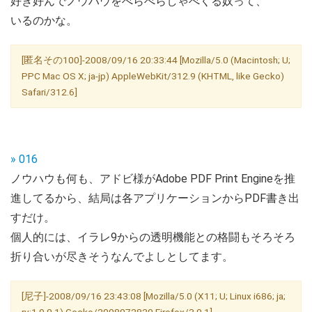
好き好んでノウハウをべらべらしゃべくる奴って、
いるのかな。
[匿名その100]-2008/09/16 20:33:44 [Mozilla/5.0 (Macintosh; U;
PPC Mac OS X; ja-jp) AppleWebKit/312.9 (KHTML, like Gecko)
Safari/312.6]
» 016
ノウハウも何も、アドビ様がAdobe PDF Print Engineを推
進してるから、結局は各アプリケーションからPDF書き出
すだけ。
個人的には、イラレ9からの透明機能との格闘もそろそろ
折り合いが尽きそうなんでよしとしてます。
[尼子]-2008/09/16 23:43:08 [Mozilla/5.0 (X11; U; Linux i686; ja;
rv:1.9.0.1) Gecko/2008072820 Firefox/3.0.1]