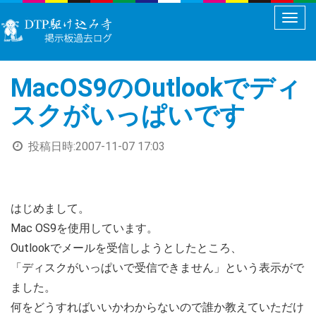
メ
ニ
ュ
MacOS9のOutlookでディ
ー
切
スクがいっぱいです
り
替
投稿日時:
2007-11-07 17:03
え
はじめまして。
Mac OS9を使用しています。
Outlookでメールを受信しようとしたところ、
「ディスクがいっぱいで受信できません」という表示がで
ました。
何をどうすればいいかわからないので誰か教えていただけ