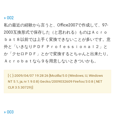
» 002
私の最近の経験から言うと、Office2007で作成して、97-
2003互換形式で保存した（と思われる）ものはＡｃｒｏ
ｂａｔ８以前では上手く変換できないことが多いです。意
外と「いきなりＰＤＦ Ｐｒｏｆｅｓｓｉｏｎａｌ２」と
か「クセロＰＤＦ」とかで変換するとちゃんと出来たり。
Ａｃｒｏｂａｔなら９を用意しないときついかも。
[く]-2009/04/07 19:28:26 [Mozilla/5.0 (Windows; U; Windows
NT 5.1; ja; rv:1.9.0.8) Gecko/2009032609 Firefox/3.0.8 (.NET
CLR 3.5.30729)]
» 003