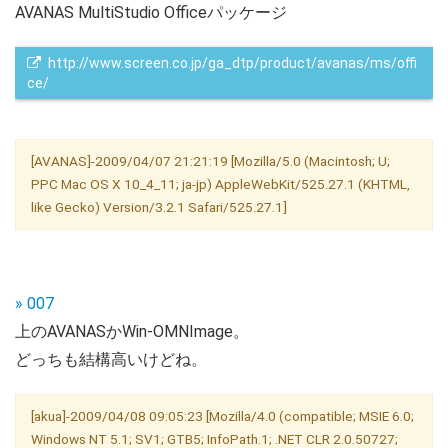
AVANAS MultiStudio Officeパッケージ
 http://www.screen.co.jp/ga_dtp/product/avanas/ms/offi
ce/
[AVANAS]-2009/04/07 21:21:19 [Mozilla/5.0 (Macintosh; U;
PPC Mac OS X 10_4_11; ja-jp) AppleWebKit/525.27.1 (KHTML,
like Gecko) Version/3.2.1 Safari/525.27.1]
» 007
上のAVANASかWin-OMNImage。
どっちも結構高いけどね。
[akua]-2009/04/08 09:05:23 [Mozilla/4.0 (compatible; MSIE 6.0;
Windows NT 5.1; SV1; GTB5; InfoPath.1; .NET CLR 2.0.50727;