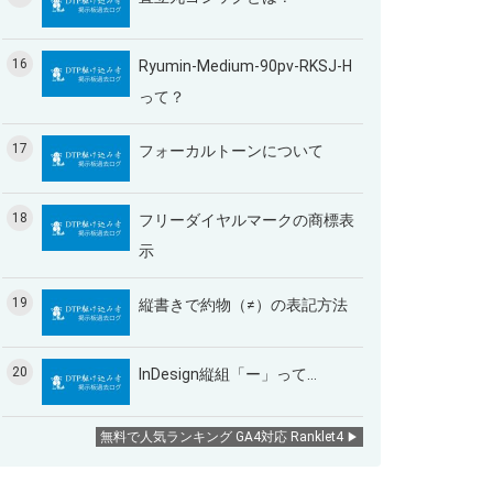
16
Ryumin-Medium-90pv-RKSJ-H
って？
17
フォーカルトーンについて
18
フリーダイヤルマークの商標表
示
19
縦書きで約物（≠）の表記方法
20
InDesign縦組「ー」って…
無料で人気ランキング GA4対応 Ranklet4