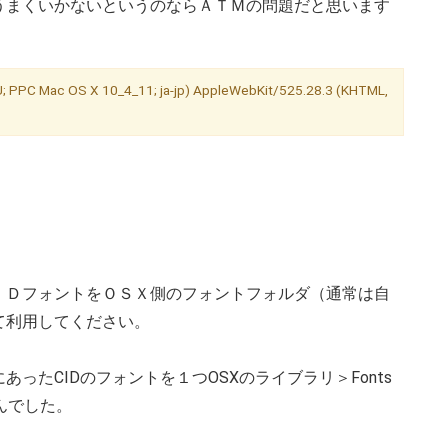
うまくいかないというのならＡＴＭの問題だと思います
 U; PPC Mac OS X 10_4_11; ja-jp) AppleWebKit/525.28.3 (KHTML,
。
ＩＤフォントをＯＳＸ側のフォントフォルダ（通常は自
て利用してください。
ったCIDのフォントを１つOSXのライブラリ＞Fonts
んでした。