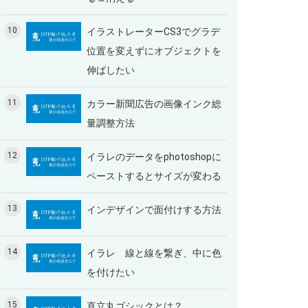
10
イラストレーターCS3でグラデ
位置を変えずにオブジェクトを
伸ばしたい
11
カラー新聞広告の画像インク総
量調整方法
12
イラレのデータをphotoshopに
ペーストするとサイズが変わる
13
インデザインで面付けする方法
14
イラレ 線と線を繋ぎ、中に色
を付けたい
15
直立丸ゴシックとは？