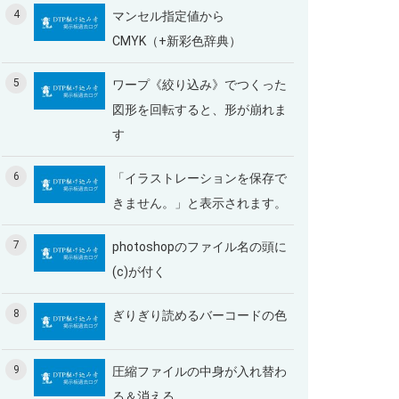
4
マンセル指定値から
CMYK（+新彩色辞典）
5
ワープ《絞り込み》でつくった
図形を回転すると、形が崩れま
す
6
「イラストレーションを保存で
きません。」と表示されます。
7
photoshopのファイル名の頭に
(c)が付く
8
ぎりぎり読めるバーコードの色
9
圧縮ファイルの中身が入れ替わ
る＆消える