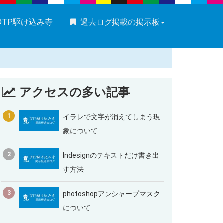
DTP駆け込み寺
過去ログ掲載の掲示板
アクセスの多い記事
1
イラレで文字が消えてしまう現
象について
2
Indesignのテキストだけ書き出
す方法
3
photoshopアンシャープマスク
について