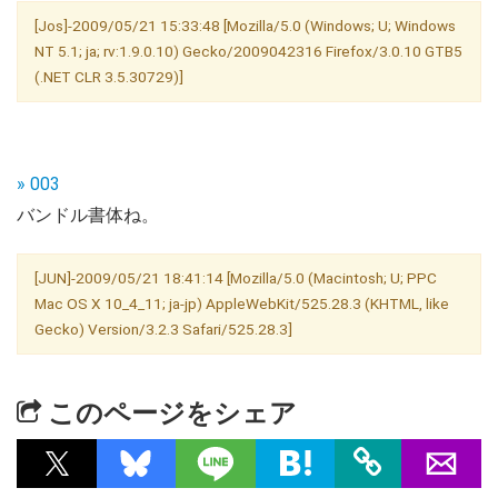
[Jos]-2009/05/21 15:33:48 [Mozilla/5.0 (Windows; U; Windows
NT 5.1; ja; rv:1.9.0.10) Gecko/2009042316 Firefox/3.0.10 GTB5
(.NET CLR 3.5.30729)]
» 003
バンドル書体ね。
[JUN]-2009/05/21 18:41:14 [Mozilla/5.0 (Macintosh; U; PPC
Mac OS X 10_4_11; ja-jp) AppleWebKit/525.28.3 (KHTML, like
Gecko) Version/3.2.3 Safari/525.28.3]
このページをシェア