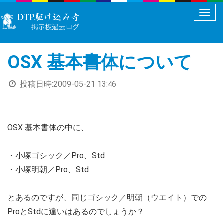
メ
ニ
ュ
OSX 基本書体について
ー
切
投稿日時:
2009-05-21 13:46
り
替
え
OSX 基本書体の中に、
・小塚ゴシック／Pro、Std
・小塚明朝／Pro、Std
とあるのですが、同じゴシック／明朝（ウエイト）での
ProとStdに違いはあるのでしょうか？