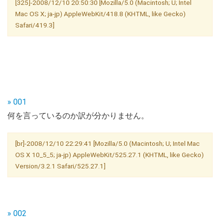
[325]-2008/12/10 20:50:30 [Mozilla/5.0 (Macintosh; U; Intel
Mac OS X; ja-jp) AppleWebKit/418.8 (KHTML, like Gecko)
Safari/419.3]
» 001
何を言っているのか訳が分かりません。
[br]-2008/12/10 22:29:41 [Mozilla/5.0 (Macintosh; U; Intel Mac
OS X 10_5_5; ja-jp) AppleWebKit/525.27.1 (KHTML, like Gecko)
Version/3.2.1 Safari/525.27.1]
» 002