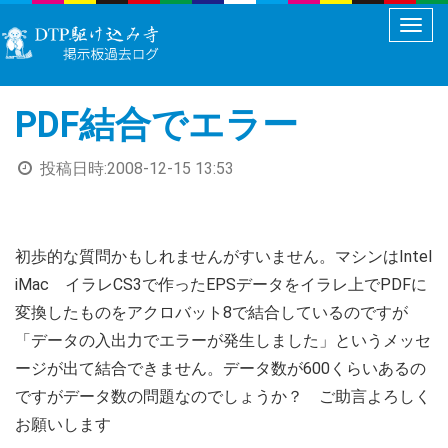
メ
ニ
ュ
PDF結合でエラー
ー
切
投稿日時:
2008-12-15 13:53
り
替
え
初歩的な質問かもしれませんがすいません。マシンはIntel
iMac イラレCS3で作ったEPSデータをイラレ上でPDFに
変換したものをアクロバット8で結合しているのですが
「データの入出力でエラーが発生しました」というメッセ
ージが出て結合できません。データ数が600くらいあるの
ですがデータ数の問題なのでしょうか？ ご助言よろしく
お願いします