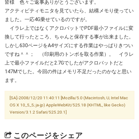
皆様 色々ご返事ありがとうございます。
アクティビティモニタを見ていたら、結構メモり使ってい
ました。一応4G乗せているのですが。
イラレ上ではなくアクロバットでPDF最小ファイルに変
換して行ったところ、ちゃんと保存する事が出来ました。
しかし630ページをA4サイズにする作業はやっぱりきつい
ですね＾＾； （印刷用のトンボを取る作業）。 イラレ
上で最小ファイルだと2.7Gでしたがアクロバットだと
147Mでした。今回の件はメモリ不足だったのかなと思い
ます。
[SA]-2008/12/20 11:40:11 [Mozilla/5.0 (Macintosh; U; Intel Mac
OS X 10_5_5; ja-jp) AppleWebKit/525.18 (KHTML, like Gecko)
Version/3.1.2 Safari/525.20.1]
このページをシェア