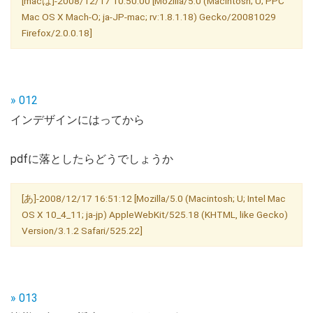
[macは]-2008/12/17 10:50:00 [Mozilla/5.0 (Macintosh; U; PPC
Mac OS X Mach-O; ja-JP-mac; rv:1.8.1.18) Gecko/20081029
Firefox/2.0.0.18]
» 012
インデザインにはってから
pdfに落としたらどうでしょうか
[あ]-2008/12/17 16:51:12 [Mozilla/5.0 (Macintosh; U; Intel Mac
OS X 10_4_11; ja-jp) AppleWebKit/525.18 (KHTML, like Gecko)
Version/3.1.2 Safari/525.22]
» 013