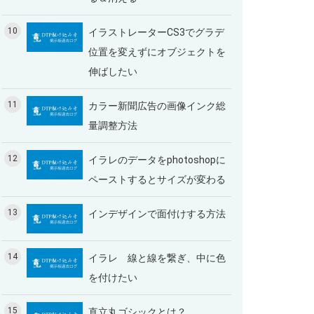
10
イラストレーターCS3でグラデ
位置を変えずにオブジェクトを
伸ばしたい
11
カラー新聞広告の画像インク総
量調整方法
12
イラレのデータをphotoshopに
ペーストするとサイズが変わる
13
インデザインで面付けする方法
14
イラレ 線と線を繋ぎ、中に色
を付けたい
15
直立丸ゴシックとは？