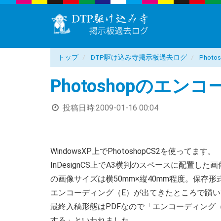
トップ
DTP駆け込み寺掲示板過去ログ
Pho
Photoshopのエ
投稿日時:
2009-01-16 00:04
WindowsXP上でPhotoshopCS2を使ってます。
InDesignCS上でA3横判のスペースに配置し
の画像サイズは横50mm×縦40mm程度。保存形式
エンコーディング（E）が出てきたところで躓
最終入稿形態はPDFなので「エンコーディング（
する」といわれました。