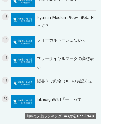
16
Ryumin-Medium-90pv-RKSJ-H
って？
17
フォーカルトーンについて
18
フリーダイヤルマークの商標表
示
19
縦書きで約物（≠）の表記方法
20
InDesign縦組「ー」って…
無料で人気ランキング GA4対応 Ranklet4