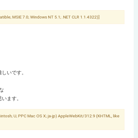
le; MSIE 7.0; Windows NT 5.1; .NET CLR 1.1.4322)]
難しいです。
な
思います。
osh; U; PPC Mac OS X; ja-jp) AppleWebKit/312.9 (KHTML, like