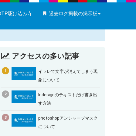
DTP駆け込み寺
過去ログ掲載の掲示板
アクセスの多い記事
1
イラレで文字が消えてしまう現
象について
2
Indesignのテキストだけ書き出
す方法
3
photoshopアンシャープマスク
について