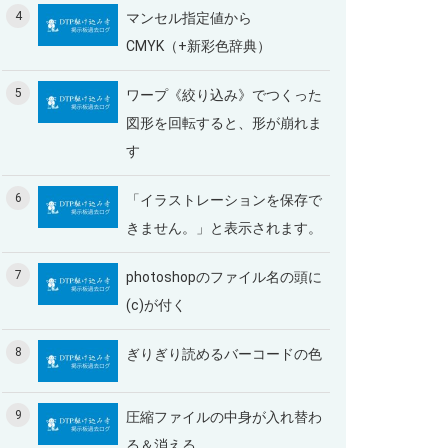
4
マンセル指定値から
CMYK（+新彩色辞典）
5
ワープ《絞り込み》でつくった
図形を回転すると、形が崩れま
す
6
「イラストレーションを保存で
きません。」と表示されます。
7
photoshopのファイル名の頭に
(c)が付く
8
ぎりぎり読めるバーコードの色
9
圧縮ファイルの中身が入れ替わ
る＆消える