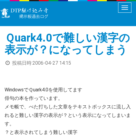
メ
ニ
ュ
Ｑuark4.0で難しい漢字の
ー
切
表示が？になってしまう
り
替
投稿日時:
2006-04-27 14:15
え
WindowsでＱuark4.0を使用してます
俳句の本を作っています。
メモ帳で、べた打ちした文章をテキストボックスに流し入
れると難しい漢字の表示が？という表示になってしまいま
す。
？と表示されてしまう難しい漢字