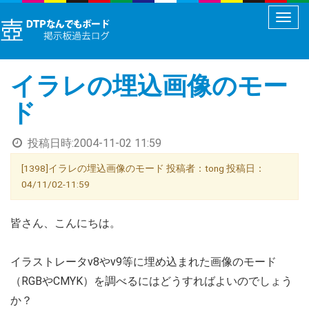
メ
ニ
ュ
イラレの埋込画像のモー
ー
切
ド
り
替
投稿日時:
2004-11-02 11:59
え
[1398]イラレの埋込画像のモード 投稿者：tong 投稿日：
04/11/02-11:59
皆さん、こんにちは。
イラストレータv8やv9等に埋め込まれた画像のモード
（RGBやCMYK）を調べるにはどうすればよいのでしょう
か？