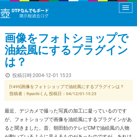
メ
ニ
ュ
画像をフォトショップで
ー
切
油絵風にするプラグイン
り
は？
替
え
投稿日時:
2004-12-01 15:23
[1495]画像をフォトショップで油絵風にするプラグインは？
投稿者：Ryuichiくん 投稿日：04/12/01-15:23
最近、デジカメで撮った写真の加工に凝っているのです
が、フォトショップで画像を油絵風にするプラグインがあ
ると聞きました。昔、朝田飴のテレビCMで油絵風の人物
が動いているように見えるものがあったのですが、あれは