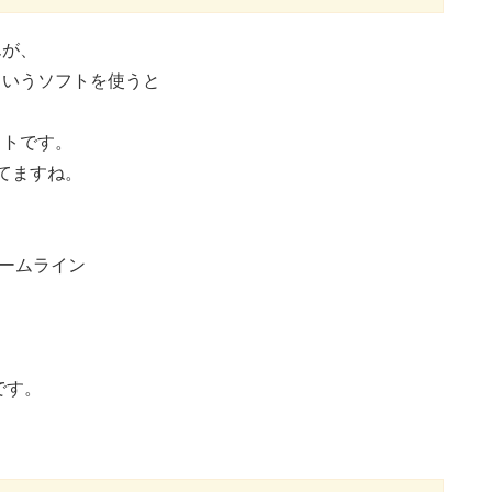
んが、
というソフトを使うと
フトです。
てますね。
ームライン
です。