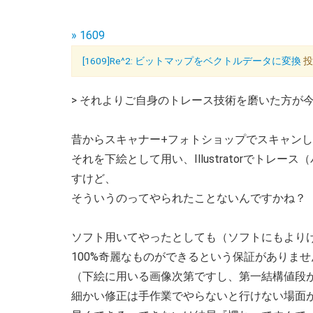
» 1609
[1609]Re^2: ビットマップをベクトルデータに変換
投
> それよりご自身のトレース技術を磨いた方が今
昔からスキャナー+フォトショップでスキャン
それを下絵として用い、Illustratorでト
すけど、
そういうのってやられたことないんですかね？
ソフト用いてやったとしても（ソフトにもより
100%奇麗なものができるという保証がありませ
（下絵に用いる画像次第ですし、第一結構値段
細かい修正は手作業でやらないと行けない場面