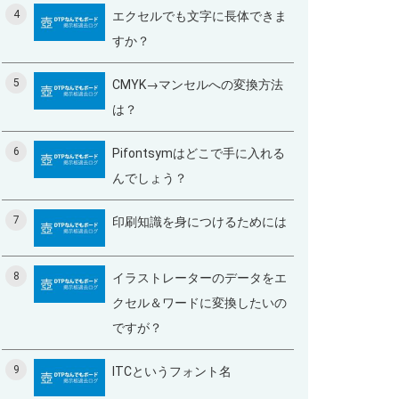
4
エクセルでも文字に長体できま
すか？
5
CMYK→マンセルへの変換方法
は？
6
Pifontsymはどこで手に入れる
んでしょう？
7
印刷知識を身につけるためには
8
イラストレーターのデータをエ
クセル＆ワードに変換したいの
ですが？
9
ITCというフォント名