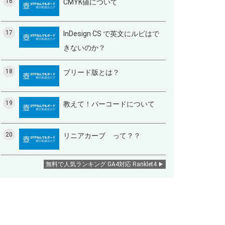
16
CMYK値について
17
InDesign CS で英文にルビはで
きないのか？
18
ブリード版とは？
19
教えて！バーコードについて
20
リニアカーブ って？？
無料で人気ランキング GA4対応 Ranklet4