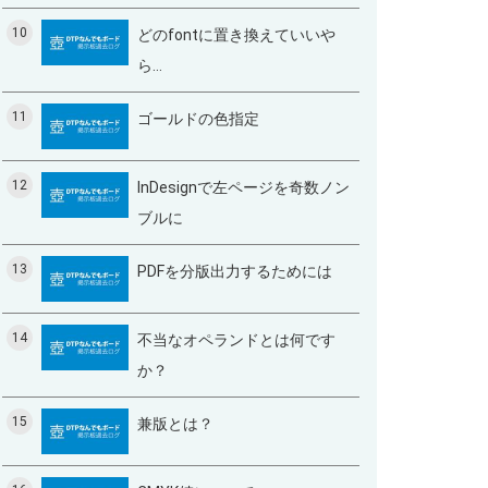
10
どのfontに置き換えていいや
ら…
11
ゴールドの色指定
12
InDesignで左ページを奇数ノン
ブルに
13
PDFを分版出力するためには
14
不当なオペランドとは何です
か？
15
兼版とは？