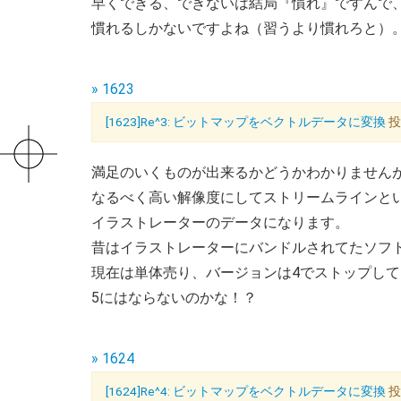
早くできる、できないは結局『慣れ』ですんで
慣れるしかないですよね（習うより慣れろと）
» 1623
[1623]Re^3: ビットマップをベクトルデータに変換
投
満足のいくものが出来るかどうかわかりません
なるべく高い解像度にしてストリームラインと
イラストレーターのデータになります。
昔はイラストレーターにバンドルされてたソフ
現在は単体売り、バージョンは4でストップし
5にはならないのかな！？
» 1624
[1624]Re^4: ビットマップをベクトルデータに変換
投