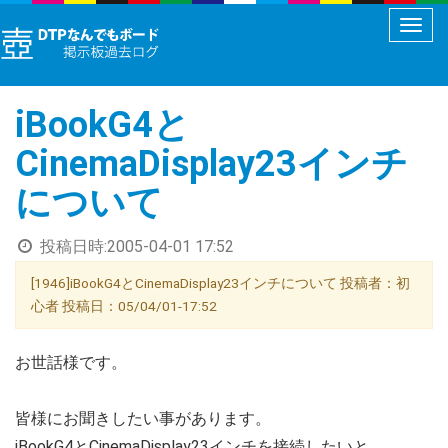
メ
ニ
ュ
iBookG4と
ー
切
CinemaDisplay23インチ
り
について
替
え
投稿日時:
2005-04-01 17:52
[1946]iBookG4とCinemaDisplay23インチについて 投稿者：初
心者 投稿日：05/04/01-17:52
お世話様です。
皆様にお聞きしたい事があります。
iBookG4とCinemaDisplay23インチを接続したいと