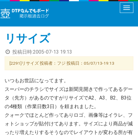
メ
ニ
ュ
リサイズ
ー
切
投稿日時:
2005-07-13 19:13
り
替
[2291]リサイズ 投稿者：フジ 投稿日：05/07/13-19:13
え
いつもお世話になってます。
スーパーのチラシでサイズは新聞見開きで作ってあるデー
タ（先方）があるのですがリサイズでA2、A3、B2、B3位
の4種類（作業日数3日）を頼まれました。
クォークでほとんど作ってありロゴ、画像等はイラレ、フ
ォトショップが貼付けてあります。サイズにより商品が減
ったり増えたりするそうなのでレイアウトが変わる所が有