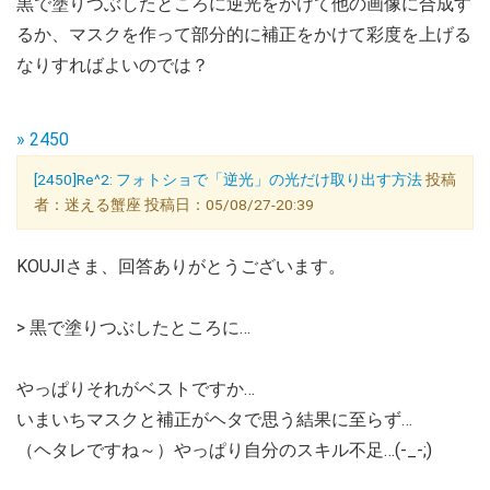
黒で塗りつぶしたところに逆光をかけて他の画像に合成す
るか、マスクを作って部分的に補正をかけて彩度を上げる
なりすればよいのでは？
» 2450
[2450]Re^2: フォトショで「逆光」の光だけ取り出す方法
投稿
者：迷える蟹座 投稿日：05/08/27-20:39
KOUJIさま、回答ありがとうございます。
> 黒で塗りつぶしたところに…
やっぱりそれがベストですか…
いまいちマスクと補正がヘタで思う結果に至らず…
（ヘタレですね～）やっぱり自分のスキル不足…(-_-;)