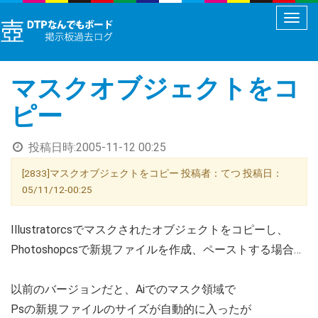
メ
ニ
ュ
マスクオブジェクトをコ
ー
切
ピー
り
替
投稿日時:
2005-11-12 00:25
え
[2833]マスクオブジェクトをコピー 投稿者：てつ 投稿日：
05/11/12-00:25
Illustratorcsでマスクされたオブジェクトをコピーし、
Photoshopcsで新規ファイルを作成、ペーストする場合…
以前のバージョンだと、Aiでのマスク領域で
Psの新規ファイルのサイズが自動的に入ったが