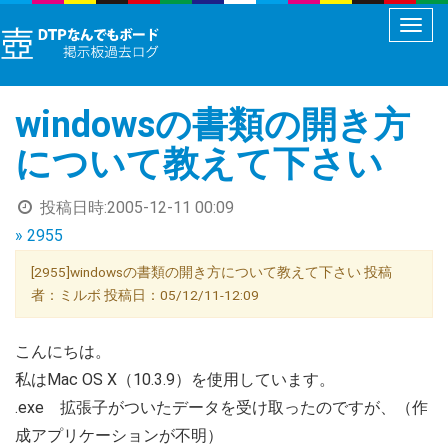
メ
ニ
ュ
windowsの書類の開き方
ー
切
について教えて下さい
り
替
投稿日時:
2005-12-11 00:09
え
» 2955
[2955]windowsの書類の開き方について教えて下さい 投稿
者：ミルボ 投稿日：05/12/11-12:09
こんにちは。
私はMac OS X（10.3.9）を使用しています。
.exe 拡張子がついたデータを受け取ったのですが、（作
成アプリケーションが不明）