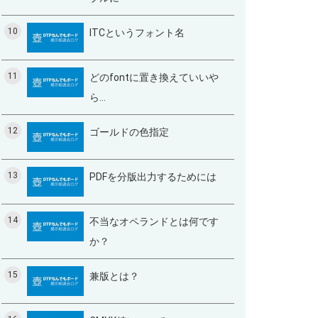
10
ITCというフォント名
11
どのfontに置き換えていいや
ら…
12
ゴールドの色指定
13
PDFを分版出力するためには
14
不当なオペランドとは何です
か？
15
兼版とは？