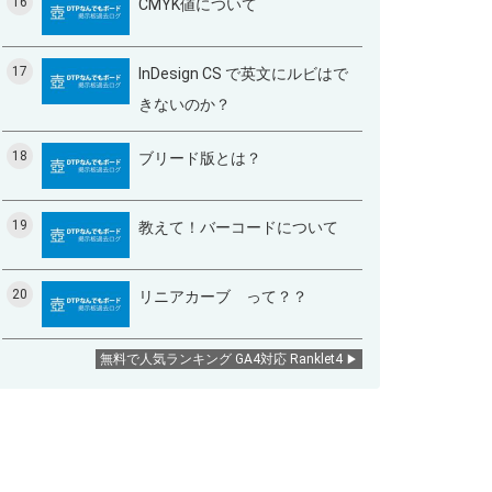
16
CMYK値について
17
InDesign CS で英文にルビはで
きないのか？
18
ブリード版とは？
19
教えて！バーコードについて
20
リニアカーブ って？？
無料で人気ランキング GA4対応 Ranklet4