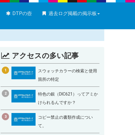
DTPの壺
過去ログ掲載の掲示板
アクセスの多い記事
1
スウォッチカラーの検索と使用
箇所の特定
2
特色の銀（DIC621）ってアミか
けられるんですか？
3
コピー禁止の書類作成につい
て。