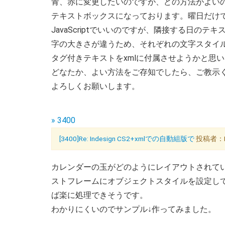
青、赤に変更したいのですが、どの方法がよい
テキストボックスになっております。曜日だけ
JavaScriptでいいのですが、隣接する日の
字の大きさが違うため、それぞれの文字スタイ
タグ付きテキストをxmlに付属させようかと思
どなたか、よい方法をご存知でしたら、ご教示
よろしくお願いします。
» 3400
[3400]Re: Indesign CS2+xmlでの自動組版で
投稿者：KO
カレンダーの玉がどのようにレイアウトされて
ストフレームにオブジェクトスタイルを設定し
ば楽に処理できそうです。
わかりにくいのでサンプル↓作ってみました。