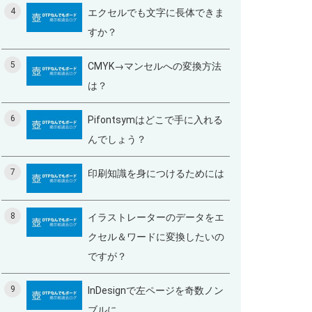
4
エクセルでも文字に長体できま
すか？
5
CMYK→マンセルへの変換方法
は？
6
Pifontsymはどこで手に入れる
んでしょう？
7
印刷知識を身につけるためには
8
イラストレーターのデータをエ
クセル＆ワードに変換したいの
ですが？
9
InDesignで左ページを奇数ノン
ブルに