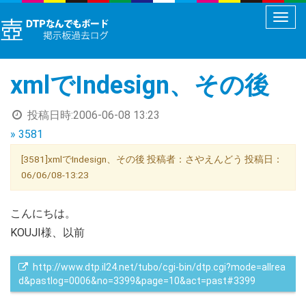
メ
ニ
ュ
xmlでIndesign、その後
ー
切
投稿日時:
2006-06-08 13:23
り
» 3581
替
え
[3581]xmlでIndesign、その後 投稿者：さやえんどう 投稿日：
06/06/08-13:23
こんにちは。
KOUJI様、以前
 http://www.dtp.il24.net/tubo/cgi-bin/dtp.cgi?mode=allrea
d&pastlog=0006&no=3399&page=10&act=past#3399