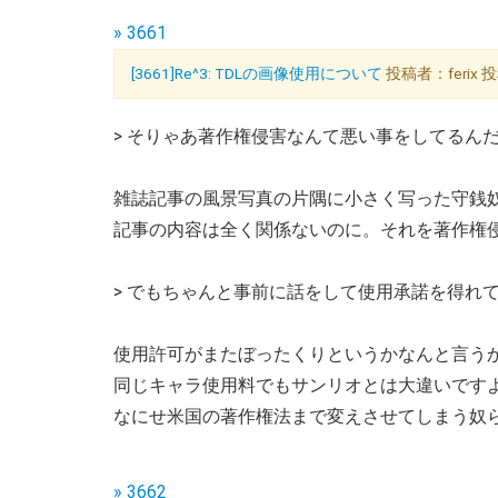
» 3661
[3661]Re^3: TDLの画像使用について
投稿者：ferix 投
> そりゃあ著作権侵害なんて悪い事をしてるん
雑誌記事の風景写真の片隅に小さく写った守銭奴
記事の内容は全く関係ないのに。それを著作権侵
> でもちゃんと事前に話をして使用承諾を得れ
使用許可がまたぼったくりというかなんと言う
同じキャラ使用料でもサンリオとは大違いですよ(
なにせ米国の著作権法まで変えさせてしまう奴ら
» 3662