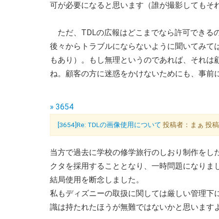
可が必要になると思います（誰が撮影してもそ
ただ、TDLの広報はどこまでなら許可できる
後々からトラブルにならないように聞いてみて
もあり）。もし無理というのであれば、それは
ね。顧客の方に迷惑をかけないためにも、事前
» 3654
[3654]Re: TDLの画像使用について
投稿者：まぁ 投稿日：0
当方で過去に学校の修学旅行のしおり制作をし
クタを採用することとなり、一時問題になりま
結局使用を断念しました。
私もディズニーの取扱に関しては厳しい管理下
識は持たれたほうが無難ではないかと思います