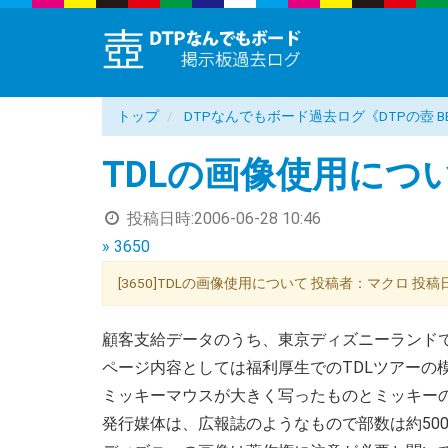
トップ
DTPなんでもボード過去ログ《DTPの壺 B
TDLの画像使用につ
投稿日時:
2006-06-28 10:46
» 3650
[3650]TDLの画像使用について 投稿者：マクロ 投稿日：06
顧客支給データのうち、東京ディズニーランド
ページ内容としては福利厚生でのTDLツアーの
ミッキーマウスが大きく写ったものとミッキー
発行媒体は、広報誌のようなもので部数は約50