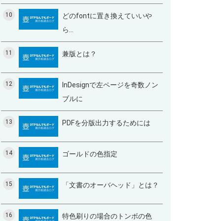
10
どのfontに置き換えていいや
ら…
11
兼版とは？
12
InDesignで左ページを奇数ノン
ブルに
13
PDFを分版出力するためには
14
ゴールドの色指定
15
「文書のオーバヘッド」とは？
16
特色刷りの場合のトンボの色