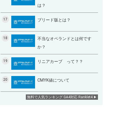
は？
17
ブリード版とは？
18
不当なオペランドとは何です
か？
19
リニアカーブ って？？
20
CMYK値について
無料で人気ランキング GA4対応 Ranklet4