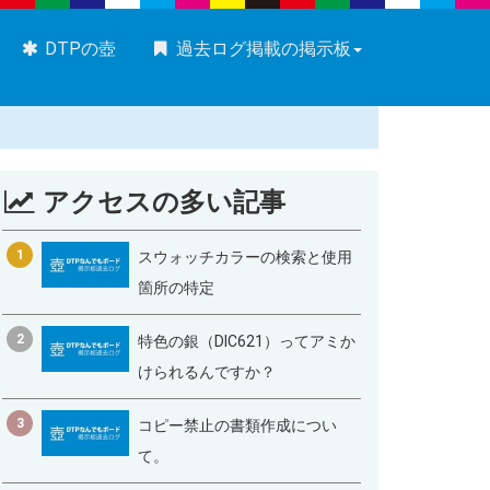
DTPの壺
過去ログ掲載の掲示板
アクセスの多い記事
1
スウォッチカラーの検索と使用
箇所の特定
2
特色の銀（DIC621）ってアミか
けられるんですか？
3
コピー禁止の書類作成につい
て。