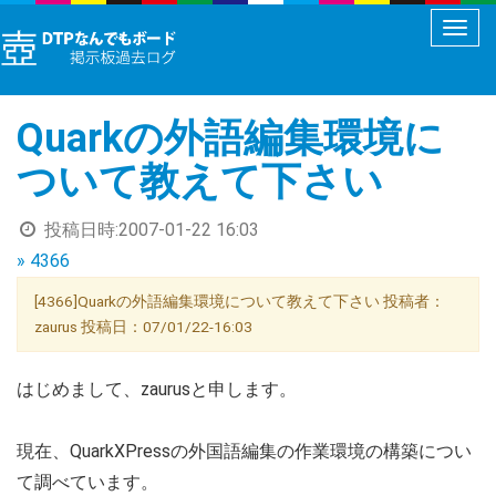
メ
ニ
ュ
Quarkの外語編集環境に
ー
切
ついて教えて下さい
り
替
投稿日時:
2007-01-22 16:03
え
» 4366
[4366]Quarkの外語編集環境について教えて下さい 投稿者：
zaurus 投稿日：07/01/22-16:03
はじめまして、zaurusと申します。
現在、QuarkXPressの外国語編集の作業環境の構築につい
て調べています。