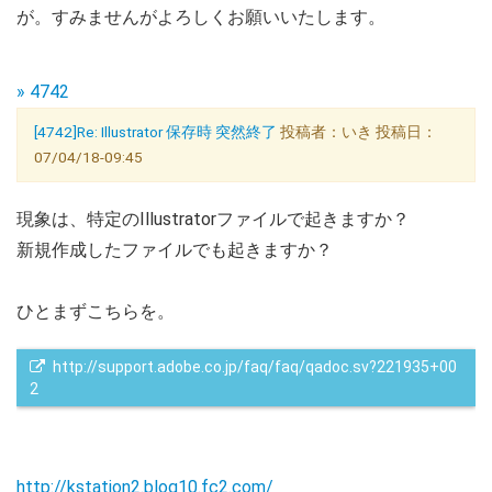
が。すみませんがよろしくお願いいたします。
» 4742
[4742]Re: Illustrator 保存時 突然終了
投稿者：いき 投稿日：
07/04/18-09:45
現象は、特定のIllustratorファイルで起きますか？
新規作成したファイルでも起きますか？
ひとまずこちらを。
 http://support.adobe.co.jp/faq/faq/qadoc.sv?221935+00
2
http://kstation2.blog10.fc2.com/