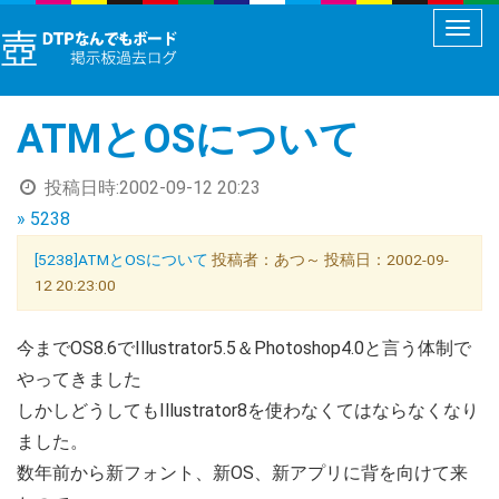
メ
ニ
ュ
ATMとOSについて
ー
切
投稿日時:
2002-09-12 20:23
り
» 5238
替
え
[5238]ATMとOSについて
投稿者：あつ～ 投稿日：2002-09-
12 20:23:00
今までOS8.6でIllustrator5.5＆Photoshop4.0と言う体制で
やってきました
しかしどうしてもIllustrator8を使わなくてはならなくなり
ました。
数年前から新フォント、新OS、新アプリに背を向けて来