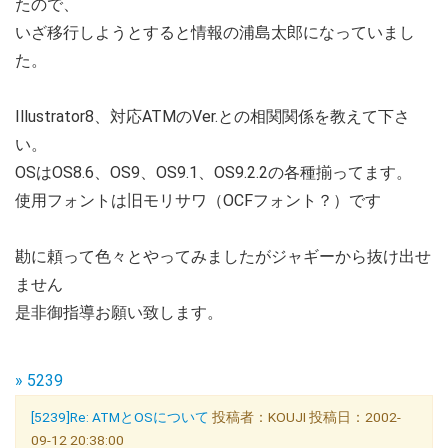
たので、
いざ移行しようとすると情報の浦島太郎になっていまし
た。
Illustrator8、対応ATMのVer.との相関関係を教えて下さ
い。
OSはOS8.6、OS9、OS9.1、OS9.2.2の各種揃ってます。
使用フォントは旧モリサワ（OCFフォント？）です
勘に頼って色々とやってみましたがジャギーから抜け出せ
ません
是非御指導お願い致します。
» 5239
[5239]Re: ATMとOSについて
投稿者：KOUJI 投稿日：2002-
09-12 20:38:00